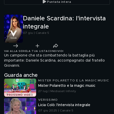
Puntata intera
Daniele Scardina: l'intervista
integrale
07 giu | Canale 5
VAI ALLA SERIE
LA TUA LISTA
CONDIVIDI
Un campione che sta combattendo la battaglia più
importante: Daniele Scardina, accompagnato dal fratello
Giovanni.
Guarda anche
MISTER POLARETTO E LA MAGIC MUSIC
Mister Polaretto e la magic music
27 lug | Mediaset Infinity
PROSSIMO VIDEO
VERISSIMO
Licia Colò: l'intervista integrale
07 giu 2025 | Canale 5