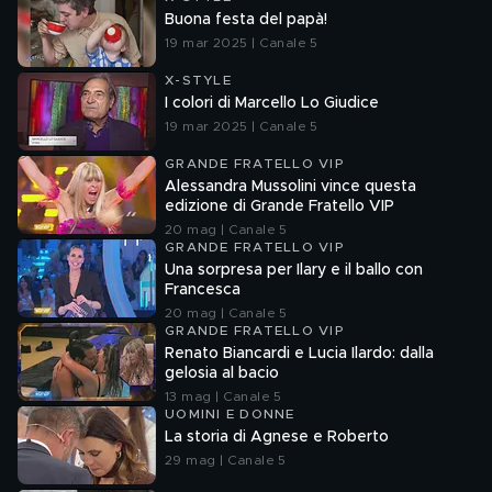
Buona festa del papà!
19 mar 2025 | Canale 5
X-STYLE
I colori di Marcello Lo Giudice
19 mar 2025 | Canale 5
GRANDE FRATELLO VIP
Alessandra Mussolini vince questa
edizione di Grande Fratello VIP
20 mag | Canale 5
GRANDE FRATELLO VIP
Una sorpresa per Ilary e il ballo con
Francesca
20 mag | Canale 5
GRANDE FRATELLO VIP
Renato Biancardi e Lucia Ilardo: dalla
gelosia al bacio
13 mag | Canale 5
UOMINI E DONNE
La storia di Agnese e Roberto
29 mag | Canale 5