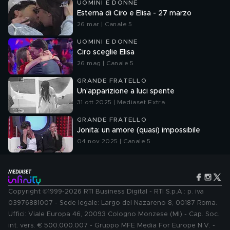
UOMINI E DONNE
Esterna di Ciro e Elisa - 27 marzo
26 mar | Canale 5
UOMINI E DONNE
Ciro sceglie Elisa
26 mag | Canale 5
GRANDE FRATELLO
Un'apparizione a luci spente
31 ott 2025 | Mediaset Extra
GRANDE FRATELLO
Jonita: un amore (quasi) impossibile
04 nov 2025 | Canale 5
Copyright ©1999-2026 RTI Business Digital - RTI S.p.A.: p. iva
03976881007 - Sede legale: Largo del Nazareno 8, 00187 Roma.
Uffici: Viale Europa 46, 20093 Cologno Monzese (MI) - Cap. Soc.
int. vers. € 500.000.007 - Gruppo MFE Media For Europe N.V. -