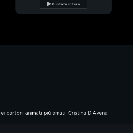
tornare ad Amici"
Puntata intera
Il messaggio di Rudy
Zerbi per Stash
Stash: "I The Kolors
hanno cambiato
formazione"
Stash e la compagna
Giulia Belmonte
La favola di Stash e
Giulia Belmonte
Stash: l'intervista
integrale
ei cartoni animati più amati: Cristina D'Avena.
I successi di Cristina
D'Avena