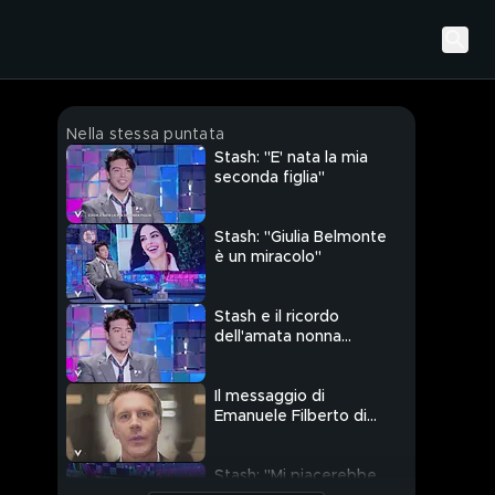
Nella stessa puntata
Stash: "E' nata la mia
seconda figlia"
Stash: "Giulia Belmonte
è un miracolo"
Stash e il ricordo
dell'amata nonna
Angela
Il messaggio di
Emanuele Filberto di
Savoia per Stash
Stash: "Mi piacerebbe