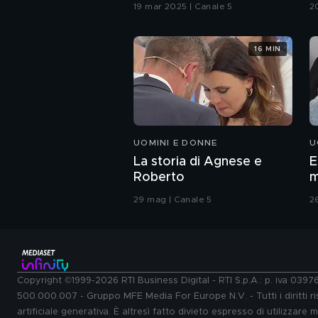
G
19 mar 2025 | Canale 5
2
16 MIN
UOMINI E DONNE
U
La storia di Agnese e
E
Roberto
m
29 mag | Canale 5
2
Copyright ©1999-2026 RTI Business Digital - RTI S.p.A.: p. iva 039
500.000.007 - Gruppo MFE Media For Europe N.V. - Tutti i diritti ris
artificiale generativa. È altresì fatto divieto espresso di utilizzare