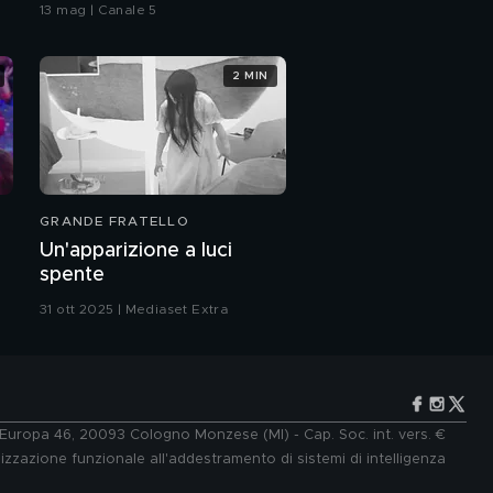
bacio
13 mag | Canale 5
2 MIN
GRANDE FRATELLO
Un'apparizione a luci
spente
31 ott 2025 | Mediaset Extra
e Europa 46, 20093 Cologno Monzese (MI) - Cap. Soc. int. vers. €
lizzazione funzionale all'addestramento di sistemi di intelligenza