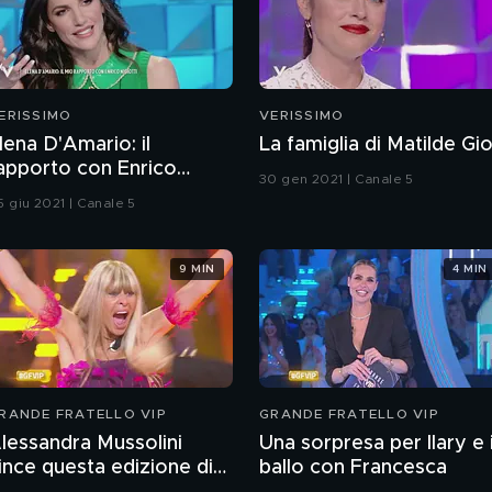
ERISSIMO
VERISSIMO
lena D'Amario: il
La famiglia di Matilde Gio
apporto con Enrico
30 gen 2021 | Canale 5
igiotti
5 giu 2021 | Canale 5
9 MIN
4 MIN
RANDE FRATELLO VIP
GRANDE FRATELLO VIP
lessandra Mussolini
Una sorpresa per Ilary e i
ince questa edizione di
ballo con Francesca