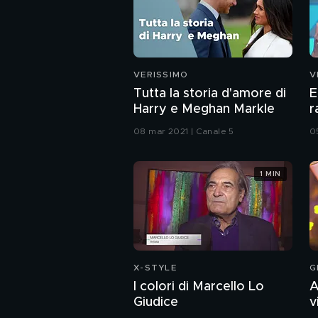
VERISSIMO
V
Tutta la storia d'amore di
E
Harry e Meghan Markle
r
N
08 mar 2021 | Canale 5
0
1 MIN
X-STYLE
G
I colori di Marcello Lo
A
Giudice
v