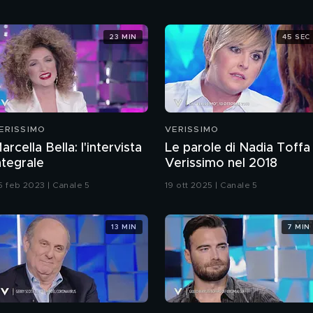
23 MIN
45 SEC
ERISSIMO
VERISSIMO
arcella Bella: l'intervista
Le parole di Nadia Toffa
ntegrale
Verissimo nel 2018
5 feb 2023 | Canale 5
19 ott 2025 | Canale 5
13 MIN
7 MIN