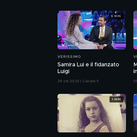
5 MIN
VERISSIMO
V
Samira Lui e il fidanzato
M
Luigi
i
29 ott 2023 | Canale 5
0
1 MIN