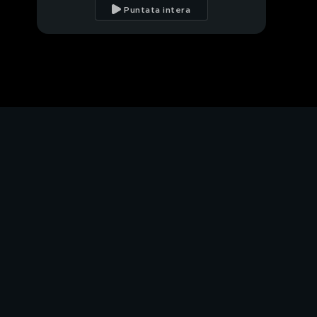
famiglia e riservatezza
Puntata intera
Tiziano Ferro e la fede
Tiziano Ferro: 20 anni
di successi
Tiziano Ferro e l'amore
per gli animali
Tiziano Ferro:
intervista a distanza
Il Natale di Tiziano
Ferro
Tiziano Ferro con
"Casa a Natale"