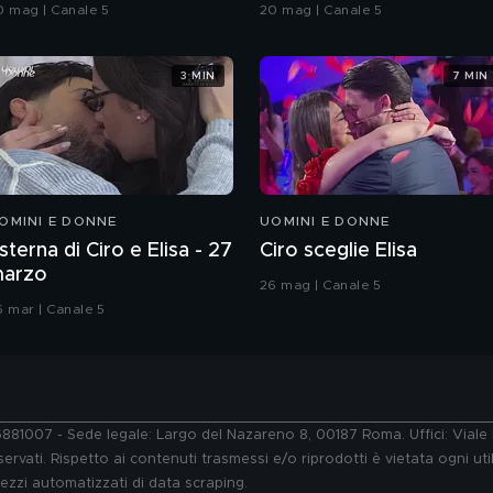
rande Fratello VIP
0 mag | Canale 5
20 mag | Canale 5
3 MIN
7 MIN
OMINI E DONNE
UOMINI E DONNE
sterna di Ciro e Elisa - 27
Ciro sceglie Elisa
arzo
26 mag | Canale 5
6 mar | Canale 5
76881007 - Sede legale: Largo del Nazareno 8, 00187 Roma. Uffici: Vial
ervati. Rispetto ai contenuti trasmessi e/o riprodotti è vietata ogni uti
 mezzi automatizzati di data scraping.