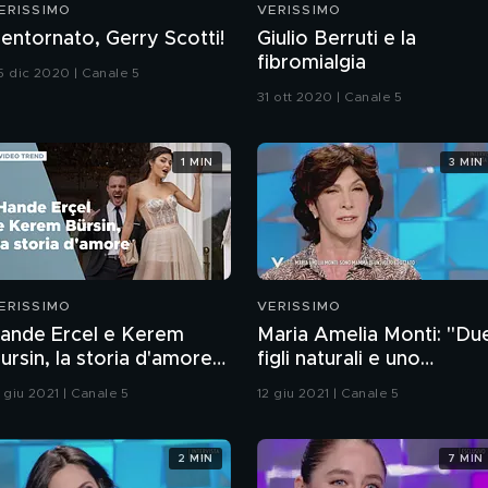
ERISSIMO
VERISSIMO
entornato, Gerry Scotti!
Giulio Berruti e la
fibromialgia
5 dic 2020 | Canale 5
31 ott 2020 | Canale 5
1 MIN
3 MIN
ERISSIMO
VERISSIMO
ande Ercel e Kerem
Maria Amelia Monti: "Due
ursin, la storia d'amore
figli naturali e uno
elle star di Love is in the
adottato"
 giu 2021 | Canale 5
12 giu 2021 | Canale 5
ir
2 MIN
7 MIN