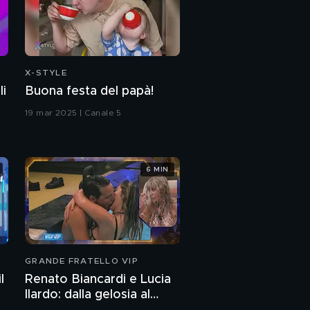
Christian De Sica:
l'intervista integrale
Christian De Sica:
come tutto ebbe inizio
X-STYLE
li
Buona festa del papà!
Christian De Sica e il
19 mar 2025 | Canale 5
padre Vittorio
Il fenomeno Christian
6 MIN
De Sica
PROSSIMO VIDEO
La gavetta di Christian
De Sica
"In vacanza su Marte"
GRANDE FRATELLO VIP
l
Renato Biancardi e Lucia
Ilardo: dalla gelosia al