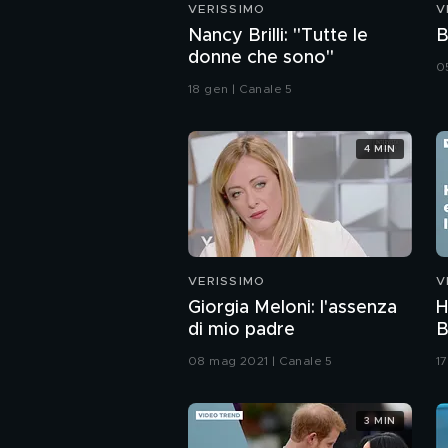
VERISSIMO
V
Nancy Brilli: "Tutte le
B
donne che sono"
0
18 gen | Canale 5
4 MIN
VERISSIMO
V
Giorgia Meloni: l'assenza
H
di mio padre
B
d
08 mag 2021 | Canale 5
17
a
3 MIN