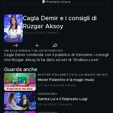
Puntata intera
Cagla Demir e i consigli di
Rüzgar Aksoy
02 nov 2024 | Canale 5
VAI ALLA SERIE
LA TUA LISTA
CONDIVIDI
Cagla Demir condivide con il pubblico di Verissimo i consigli
che Rüzgar Aksoy le ha dato sul set di "Endless Love".
Guarda anche
MISTER POLARETTO E LA MAGIC MUSIC
Mister Polaretto e la magic music
27 lug | Mediaset Infinity
PUNTATA INTERA
VERISSIMO
Samira Lui e il fidanzato Luigi
29 ott 2023 | Canale 5