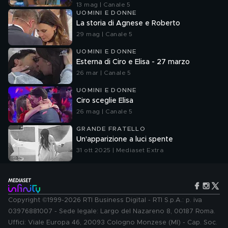
13 mag | Canale 5
UOMINI E DONNE
La storia di Agnese e Roberto
29 mag | Canale 5
UOMINI E DONNE
Esterna di Ciro e Elisa - 27 marzo
26 mar | Canale 5
UOMINI E DONNE
Ciro sceglie Elisa
26 mag | Canale 5
GRANDE FRATELLO
Un'apparizione a luci spente
31 ott 2025 | Mediaset Extra
Copyright ©1999-2026 RTI Business Digital - RTI S.p.A.: p. iva
03976881007 - Sede legale: Largo del Nazareno 8, 00187 Roma.
Uffici: Viale Europa 46, 20093 Cologno Monzese (MI) - Cap. Soc.