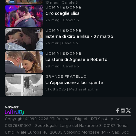
13 mag | Canale 5
UOMINI E DONNE
Ciro sceglie Elisa
26 mag | Canale 5
UOMINI E DONNE
Esterna di Ciro e Elisa - 27 marzo
26 mar | Canale 5
UOMINI E DONNE
La storia di Agnese e Roberto
29 mag | Canale 5
GRANDE FRATELLO
Un'apparizione a luci spente
31 ott 2025 | Mediaset Extra
Copyright ©1999-2026 RTI Business Digital - RTI S.p.A.: p. iva
03976881007 - Sede legale: Largo del Nazareno 8, 00187 Roma.
Uffici: Viale Europa 46, 20093 Cologno Monzese (MI) - Cap. Soc.