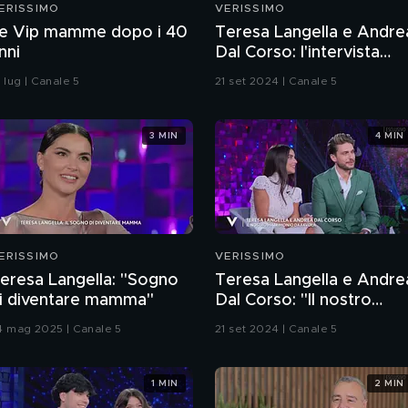
ERISSIMO
VERISSIMO
e Vip mamme dopo i 40
Teresa Langella e Andre
nni
Dal Corso: l'intervista
integrale
 lug | Canale 5
21 set 2024 | Canale 5
3 MIN
4 MIN
ERISSIMO
VERISSIMO
eresa Langella: "Sogno
Teresa Langella e Andre
i diventare mamma"
Dal Corso: "Il nostro
matrimonio da favola"
4 mag 2025 | Canale 5
21 set 2024 | Canale 5
1 MIN
2 MIN