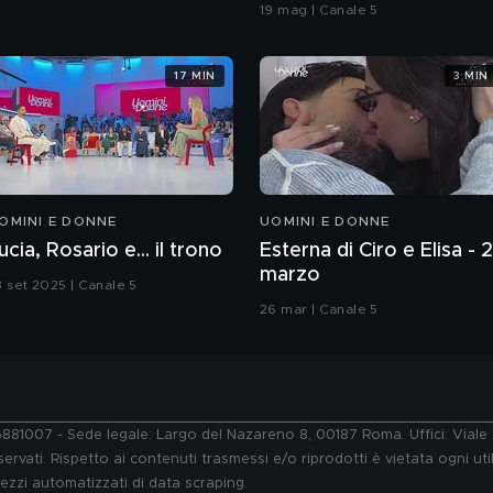
coreografia
19 mag | Canale 5
17 MIN
3 MIN
OMINI E DONNE
UOMINI E DONNE
ucia, Rosario e... il trono
Esterna di Ciro e Elisa - 
marzo
3 set 2025 | Canale 5
26 mar | Canale 5
76881007 - Sede legale: Largo del Nazareno 8, 00187 Roma. Uffici: Vial
ervati. Rispetto ai contenuti trasmessi e/o riprodotti è vietata ogni uti
 mezzi automatizzati di data scraping.