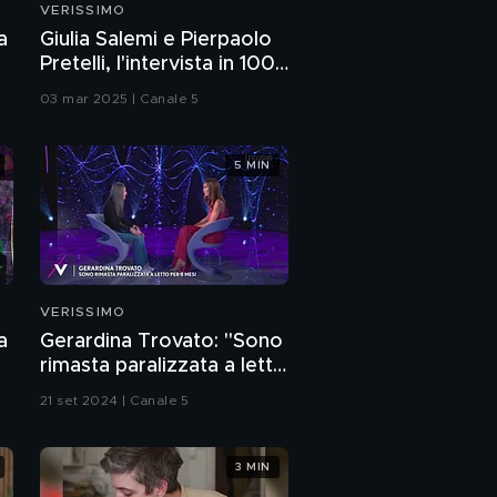
VERISSIMO
Ilary Blasi e l'emozione
a
Giulia Salemi e Pierpaolo
per il debutto di "The
Pretelli, l'intervista in 100
Couple"
secondi
03 mar 2025 | Canale 5
Ilary Blasi: "Sono
tornata!"
5 MIN
Ilary Blasi e la forza di
essere sé stessi
Ilary Blasi e l'amicizia
VERISSIMO
a
Gerardina Trovato: "Sono
Il saluto di Michelle
rimasta paralizzata a letto
Hunziker per Ilary Blasi
per otto mesi"
21 set 2024 | Canale 5
Ilary Blasi e l'amicizia
con Michelle Hunziker
3 MIN