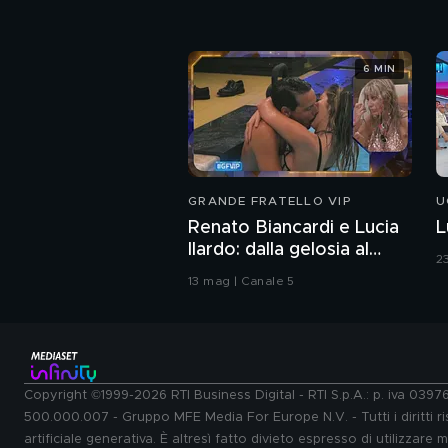
6 MIN
GRANDE FRATELLO VIP
U
Renato Biancardi e Lucia
L
Ilardo: dalla gelosia al
2
bacio
13 mag | Canale 5
Copyright ©1999-2026 RTI Business Digital - RTI S.p.A.: p. iva 039
500.000.007 - Gruppo MFE Media For Europe N.V. - Tutti i diritti ris
artificiale generativa. È altresì fatto divieto espresso di utilizzare