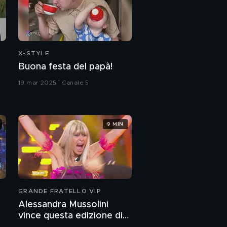
Ilary Blasi e la sintonia
con i colleghi
Alvin racconta Ilary
Blasi
X-STYLE
Buona festa del papà!
Ilary Blasi e l'amore
19 mar 2025 | Canale 5
Elena Barolo e Thais
Wiggers: "Siamo
9 MIN
pronte per The
Couple!"
Ilary Blasi: "Torno su
Canale 5 con The
Couple"
Federica Brignone:
GRANDE FRATELLO VIP
l'intervista integrale
Alessandra Mussolini
vince questa edizione di
Federica Brignone: "La