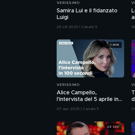
VERISSIMO
V
Samira Lui e il fidanzato
L
Luigi
a
29 ott 2023 | Canale 5
16
1 MIN
VERISSIMO
V
Alice Campello,
T
l'intervista del 5 aprile in
d
100 secondi
07 apr 2025 | Canale 5
2
28 SEC