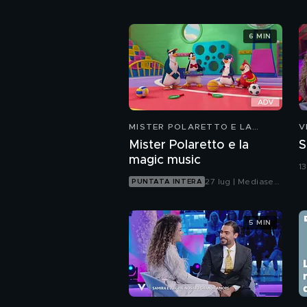
6 MIN
MISTER POLARETTO E LA
V
MAGIC MUSIC
Mister Polaretto e la
S
magic music
1
27 lug | Mediaset
PUNTATA INTERA
Infinity
5 MIN