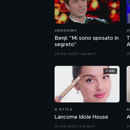
VERISSIMO
V
Benji: "Mi sono sposato in
T
segreto"
A
l
29 mar 2025 | Canale 5
2
4 MIN
X-STYLE
A
Lancome Idole House
A
19 mar 2025 | Canale 5
2