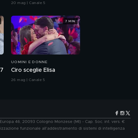
Grande Fratello VIP
mia stagione da
20 mag | Canale 5
record"
Federica Brignone:
7 MIN
leggendaria, unica,
insuperabile
Federica Brignone: "Il
mio momento di crisi"
UOMINI E DONNE
Federica Brignone: "La
mia infanzia sulle nevi
27
Ciro sceglie Elisa
della Valle d'Aosta"
26 mag | Canale 5
Le parole di mamma
Ninna per Federica
Brignone
Daniele, il padre di
Federica Brignone
e Europa 46, 20093 Cologno Monzese (MI) - Cap. Soc. int. vers. €
lizzazione funzionale all'addestramento di sistemi di intelligenza
Federica Brignone e il
rapporto con il padre