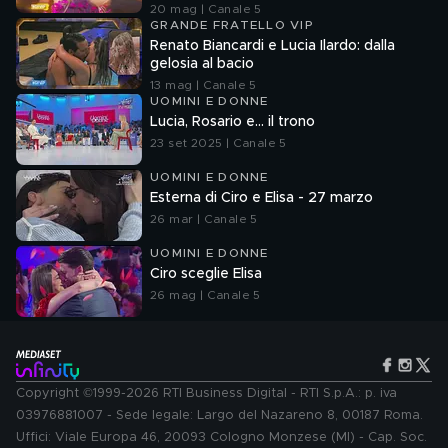
20 mag | Canale 5
GRANDE FRATELLO VIP
Renato Biancardi e Lucia Ilardo: dalla
gelosia al bacio
13 mag | Canale 5
UOMINI E DONNE
Lucia, Rosario e... il trono
23 set 2025 | Canale 5
UOMINI E DONNE
Esterna di Ciro e Elisa - 27 marzo
26 mar | Canale 5
UOMINI E DONNE
Ciro sceglie Elisa
26 mag | Canale 5
Copyright ©1999-2026 RTI Business Digital - RTI S.p.A.: p. iva
03976881007 - Sede legale: Largo del Nazareno 8, 00187 Roma.
Uffici: Viale Europa 46, 20093 Cologno Monzese (MI) - Cap. Soc.