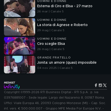
UOMINI E DONNE
Esterna di Ciro e Elisa - 27 marzo
26 mar | Canale 5
UOMINI E DONNE
La storia di Agnese e Roberto
29 mag | Canale 5
UOMINI E DONNE
Ciro sceglie Elisa
26 mag | Canale 5
GRANDE FRATELLO
Jonita: un amore (quasi) impossibile
04 nov 2025 | Canale 5
Copyright ©1999-2026 RTI Business Digital - RTI S.p.A.: p. iva
03976881007 - Sede legale: Largo del Nazareno 8, 00187 Roma.
Uffici: Viale Europa 46, 20093 Cologno Monzese (MI) - Cap. Soc.
int. vers. € 500.000.007 - Gruppo MFE Media For Europe N.V. -