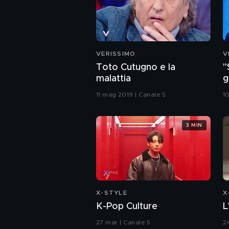
VERISSIMO
V
Toto Cutugno e la
"
malattia
g
11 mag 2019 | Canale 5
1
3 MIN
X-STYLE
X
K-Pop Culture
L
27 mar | Canale 5
2