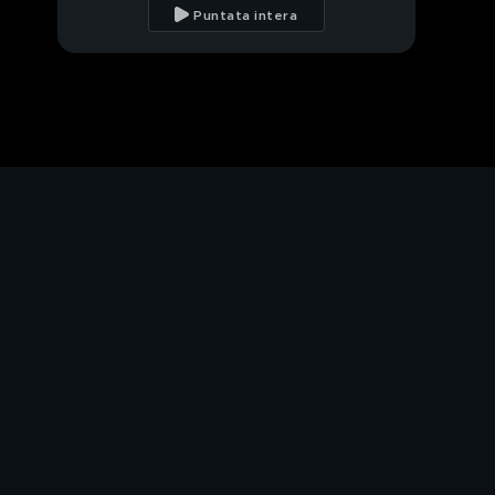
Puntata intera
Bobo: bomber nato
La vita presa a
pallonate
Bobo Vieri ed il calcio
Bobo Vieri e la famiglia
"Mamma...auguri!"
In attesa...della
proposta