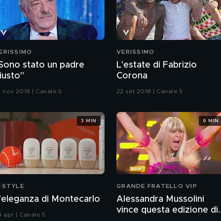
ERISSIMO
VERISSIMO
Sono stato un padre
L'estate di Fabrizio
iusto"
Corona
0 nov 2018 | Canale 5
22 set 2018 | Canale 5
3 MIN
9 MIN
-STYLE
GRANDE FRATELLO VIP
'eleganza di Montecarlo
Alessandra Mussolini
vince questa edizione di
4 apr | Canale 5