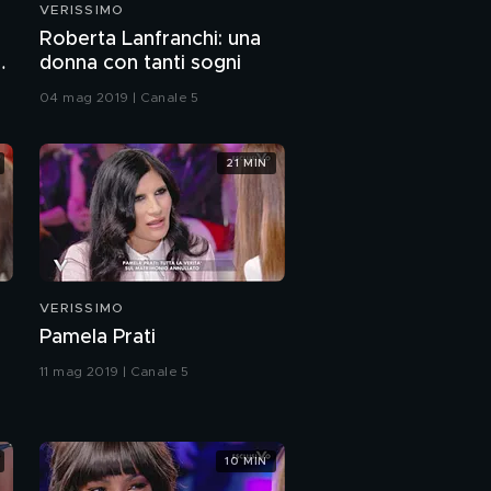
VERISSIMO
Un'anteprima de
Roberta Lanfranchi: una
"L'isola di Pietro 2"
e
donna con tanti sogni
04 mag 2019 | Canale 5
Valeria Golino
21 MIN
"L'amore è un teatro..."
Riccardo Scamarcio e
Valeria Golino
VERISSIMO
Pamela Prati
11 mag 2019 | Canale 5
10 MIN