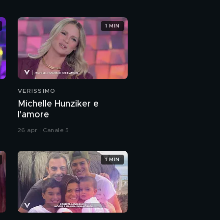
Alessanda Amoroso
1 MIN
La voce di Alessanda
Amoroso
PROSSIMO VIDEO
VERISSIMO
I mille volti di Micaela
Michelle Hunziker e
l'amore
Wanda Nara
26 apr | Canale 5
1 MIN
Elisabetta Canalis e
Lorella Cuccarini
L'Isola di Pietro 2