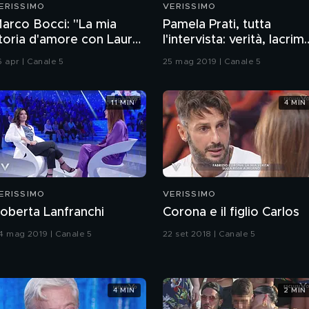
ERISSIMO
VERISSIMO
arco Bocci: "La mia
Pamela Prati, tutta
toria d'amore con Laura
l'intervista: verità, lacrim
hiatti"
e paura
6 apr | Canale 5
25 mag 2019 | Canale 5
11 MIN
4 MIN
ERISSIMO
VERISSIMO
oberta Lanfranchi
Corona e il figlio Carlos
4 mag 2019 | Canale 5
22 set 2018 | Canale 5
4 MIN
2 MIN