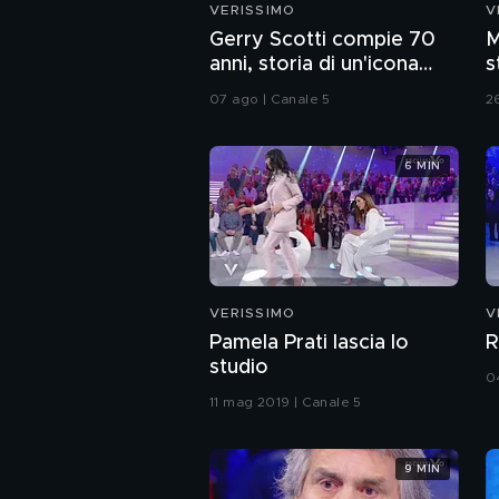
VERISSIMO
V
Gerry Scotti compie 70
M
anni, storia di un'icona
s
della tv
C
07 ago | Canale 5
2
6 MIN
VERISSIMO
V
Pamela Prati lascia lo
R
studio
0
11 mag 2019 | Canale 5
9 MIN