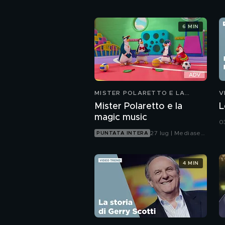
6 MIN
MISTER POLARETTO E LA
V
MAGIC MUSIC
Mister Polaretto e la
L
magic music
0
27 lug | Mediaset
PUNTATA INTERA
Infinity
4 MIN