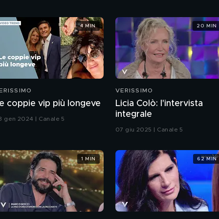
4 MIN
20 MIN
ERISSIMO
VERISSIMO
e coppie vip più longeve
Licia Colò: l'intervista
integrale
3 gen 2024 | Canale 5
07 giu 2025 | Canale 5
1 MIN
62 MIN