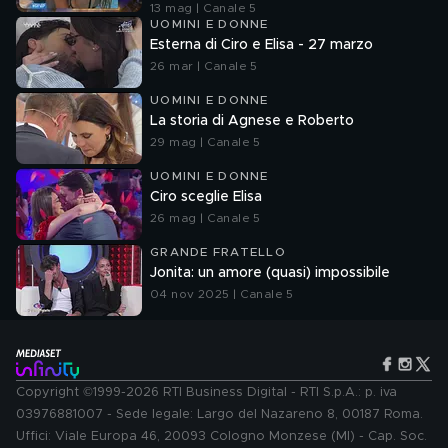
13 mag | Canale 5
UOMINI E DONNE
Esterna di Ciro e Elisa - 27 marzo
26 mar | Canale 5
UOMINI E DONNE
La storia di Agnese e Roberto
29 mag | Canale 5
UOMINI E DONNE
Ciro sceglie Elisa
26 mag | Canale 5
GRANDE FRATELLO
Jonita: un amore (quasi) impossibile
04 nov 2025 | Canale 5
Copyright ©1999-2026 RTI Business Digital - RTI S.p.A.: p. iva
03976881007 - Sede legale: Largo del Nazareno 8, 00187 Roma.
Uffici: Viale Europa 46, 20093 Cologno Monzese (MI) - Cap. Soc.