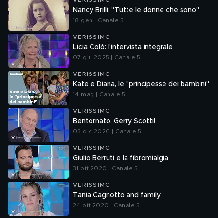
VERISSIMO
Nancy Brilli: "Tutte le donne che sono"
18 gen | Canale 5
VERISSIMO
Licia Colò: l'intervista integrale
07 giu 2025 | Canale 5
VERISSIMO
Kate e Diana, le "principesse dei bambini"
14 mag | Canale 5
VERISSIMO
Bentornato, Gerry Scotti!
05 dic 2020 | Canale 5
VERISSIMO
Giulio Berruti e la fibromialgia
31 ott 2020 | Canale 5
VERISSIMO
Tania Cagnotto and family
24 ott 2020 | Canale 5