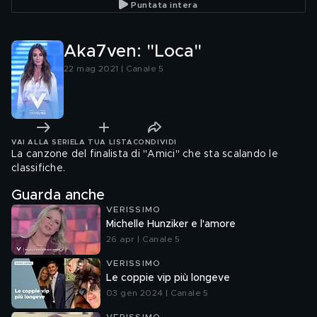
Puntata intera
Aka7ven: "Loca"
22 mag 2021 | Canale 5
VAI ALLA SERIE
LA TUA LISTA
CONDIVIDI
La canzone del finalista di "Amici" che sta scalando le
classifiche.
Guarda anche
VERISSIMO
Michelle Hunziker e l'amore
26 apr | Canale 5
VERISSIMO
Le coppie vip più longeve
03 gen 2024 | Canale 5