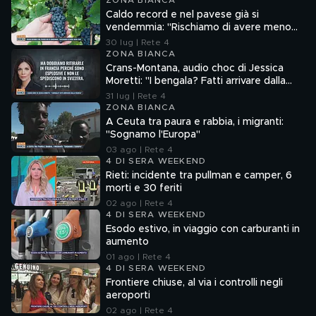
ZONA BIANCA
Caldo record e nel pavese già si
vendemmia: "Rischiamo di avere meno
vino"
30 lug | Rete 4
ZONA BIANCA
Crans-Montana, audio choc di Jessica
Moretti: "I bengala? Fatti arrivare dalla
Francia"
31 lug | Rete 4
ZONA BIANCA
A Ceuta tra paura e rabbia, i migranti:
"Sognamo l'Europa"
03 ago | Rete 4
4 DI SERA WEEKEND
Rieti: incidente tra pullman e camper, 6
morti e 30 feriti
02 ago | Rete 4
4 DI SERA WEEKEND
Esodo estivo, in viaggio con carburanti in
aumento
01 ago | Rete 4
4 DI SERA WEEKEND
Frontiere chiuse, al via i controlli negli
aeroporti
02 ago | Rete 4