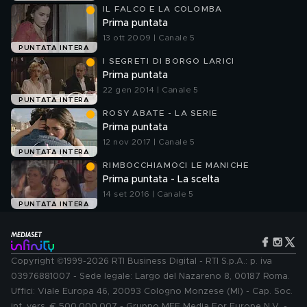
IL FALCO E LA COLOMBA
Prima puntata
13 ott 2009 | Canale 5
PUNTATA INTERA
I SEGRETI DI BORGO LARICI
Prima puntata
22 gen 2014 | Canale 5
PUNTATA INTERA
ROSY ABATE - LA SERIE
Prima puntata
12 nov 2017 | Canale 5
PUNTATA INTERA
RIMBOCCHIAMOCI LE MANICHE
Prima puntata - La scelta
14 set 2016 | Canale 5
PUNTATA INTERA
Copyright ©1999-2026 RTI Business Digital - RTI S.p.A.: p. iva
03976881007 - Sede legale: Largo del Nazareno 8, 00187 Roma.
Uffici: Viale Europa 46, 20093 Cologno Monzese (MI) - Cap. Soc.
int. vers. € 500.000.007 - Gruppo MFE Media For Europe N.V. -