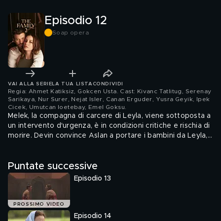
Episodio 12
Soap opera
VAI ALLA SERIE
LA TUA LISTA
CONDIVIDI
Regia: Ahmet Katiksiz, Gokcen Usta. Cast: Kivanc Tatlitug, Serenay
Sarikaya, Nur Surer, Nejat Isler, Canan Erguder, Yusra Geyik, Ipek
Cicek, Umutcan Ioetebay, Emel Goksu
.
Melek, la compagna di carcere di Leyla, viene sottoposta a
un intervento d'urgenza, è in condizioni critiche e rischia di
morire. Devin convince Aslan a portare i bambini da Leyla,
in modo che sia lei a dire ai figli che non può, per il
momento, lasciare il carcere.
Puntate successive
Episodio 13
PROSSIMO VIDEO
Episodio 14