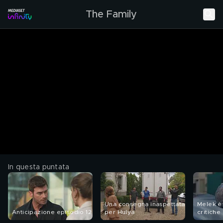
The Family
In questa puntata
Una consegna inaspettata
Melek è 
Anticipazione episodio 12
per Hulya
critiche