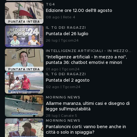
TG4
Edizione ore 12.00 dell'8 agosto
08 ago | Rete 4
PUNTATA INTERA
IL TG DEI RAGAZZI
Puntata del 26 luglio
26 lug | Tgcom24
INTELLIGENZE ARTIFICIALI - IN MEZZO
A NOI
"Intelligenze artificiali - In mezzo a noi",
puntata 36: chatbot emotivi e minori
01 ago | Tgcom24
PUNTATA INTERA
IL TG DEI RAGAZZI
Puntata del 2 agosto
02 ago | Tgcom24
MORNING NEWS
Allarme maranza, ultimi casi e disegno di
legge sull'imputabilità
28 lug | Canale 5
MORNING NEWS
Pantaloncini corti: vanno bene anche in
città o solo in spiaggia?