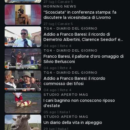
27 lug | Canale 5
MORNING NEWS
"Scosciata" in conferenza stampa: fa
discutere la vicesindaca di Livorno
27 lug | Canale 5
TG4 - DIARIO DEL GIORNO
Addio a Franco Baresi: il ricordo di
Demetrio Albertini, Clarence Seedorf e
Giovanni Galli
04 ago | Rete 4
TG4 - DIARIO DEL GIORNO
Franco Baresi, il pallone d'oro omaggio di
Silvio Berlusconi
04 ago | Rete 4
TG4 - DIARIO DEL GIORNO
Addio a Franco Baresi: il ricordo
commosso dei tifosi
04 ago | Rete 4
STUDIO APERTO MAG
I cani bagnino non conoscono riposo
d'estate
05 ago | Italia 1
STUDIO APERTO MAG
Un diario della vita in alpeggio
29 lug | Italia 1