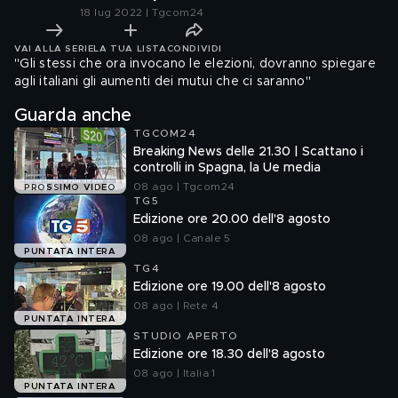
18 lug 2022 | Tgcom24
VAI ALLA SERIE
LA TUA LISTA
CONDIVIDI
"Gli stessi che ora invocano le elezioni, dovranno spiegare
agli italiani gli aumenti dei mutui che ci saranno"
Guarda anche
TGCOM24
Breaking News delle 21.30 | Scattano i
controlli in Spagna, la Ue media
08 ago | Tgcom24
PROSSIMO VIDEO
TG5
Edizione ore 20.00 dell'8 agosto
08 ago | Canale 5
PUNTATA INTERA
TG4
Edizione ore 19.00 dell'8 agosto
08 ago | Rete 4
PUNTATA INTERA
STUDIO APERTO
Edizione ore 18.30 dell'8 agosto
08 ago | Italia 1
PUNTATA INTERA