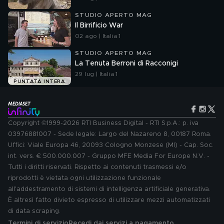
STUDIO APERTO MAG
Il Birrificio War
02 ago | Italia 1
STUDIO APERTO MAG
La Tenuta Berroni di Racconigi
29 lug | Italia 1
PUNTATA INTERA
Copyright ©1999-2026 RTI Business Digital - RTI S.p.A.: p. iva
03976881007 - Sede legale: Largo del Nazareno 8, 00187 Roma.
Uffici: Viale Europa 46, 20093 Cologno Monzese (MI) - Cap. Soc.
int. vers. € 500.000.007 - Gruppo MFE Media For Europe N.V. -
Tutti i diritti riservati. Rispetto ai contenuti trasmessi e/o
riprodotti è vietata ogni utilizzazione funzionale
all'addestramento di sistemi di intelligenza artificiale generativa.
È altresì fatto divieto espresso di utilizzare mezzi automatizzati
di data scraping.
Termini di servizio
Recedi dai servizi a pagamento