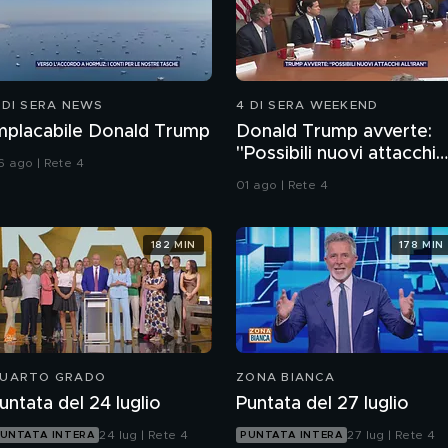
 DI SERA NEWS
4 DI SERA WEEKEND
mplacabile Donald Trump
Donald Trump avverte:
"Possibili nuovi attacchi
6 ago | Rete 4
all'Iran"
01 ago | Rete 4
182 MIN
178 MIN
UARTO GRADO
ZONA BIANCA
untata del 24 luglio
Puntata del 27 luglio
24 lug | Rete 4
27 lug | Rete 4
UNTATA INTERA
PUNTATA INTERA