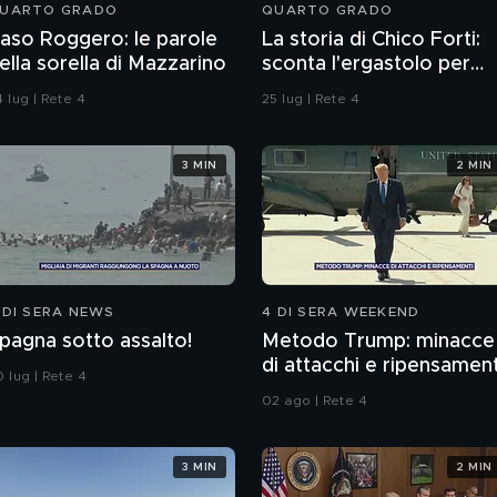
UARTO GRADO
QUARTO GRADO
aso Roggero: le parole
La storia di Chico Forti:
ella sorella di Mazzarino
sconta l'ergastolo per
omicidio
 lug | Rete 4
25 lug | Rete 4
3 MIN
2 MIN
 DI SERA NEWS
4 DI SERA WEEKEND
pagna sotto assalto!
Metodo Trump: minacce
di attacchi e ripensament
 lug | Rete 4
02 ago | Rete 4
3 MIN
2 MIN