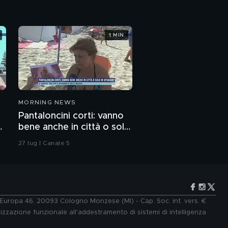
1 MIN
MORNING NEWS
Pantaloncini corti: vanno
bene anche in città o solo
in spiaggia?
27 lug | Canale 5
e Europa 46, 20093 Cologno Monzese (MI) - Cap. Soc. int. vers. €
lizzazione funzionale all'addestramento di sistemi di intelligenza