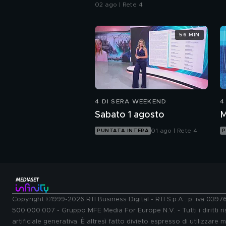
Italia
02 ago | Rete 4
56 MIN
4 DI SERA WEEKEND
4
Sabato 1 agosto
M
01 ago | Rete 4
PUNTATA INTERA
P
Copyright ©1999-2026 RTI Business Digital - RTI S.p.A.: p. iva 039
500.000.007 - Gruppo MFE Media For Europe N.V. - Tutti i diritti ris
artificiale generativa. È altresì fatto divieto espresso di utilizzare