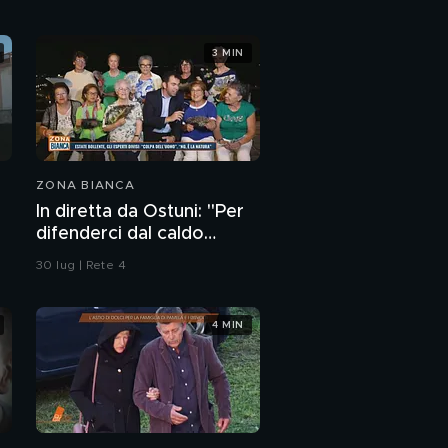
3 MIN
ZONA BIANCA
In diretta da Ostuni: "Per
difenderci dal caldo
abbiamo solo i ventagli"
30 lug | Rete 4
4 MIN