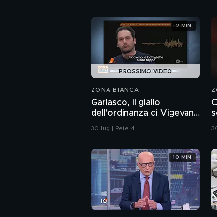
2 MIN
PROSSIMO VIDEO
ZONA BIANCA
Z
Garlasco, il giallo
C
dell'ordinanza di Vigevano
s
sulle bottiglie senza
C
30 lug | Rete 4
30
tappo
10 MIN