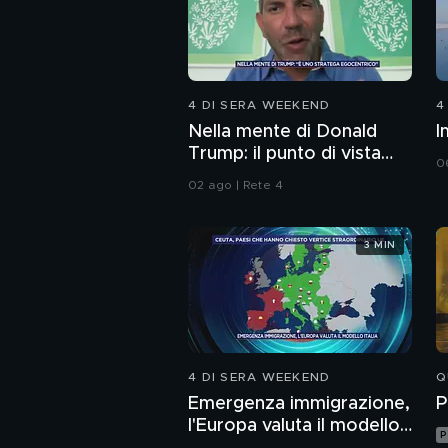
4 DI SERA WEEKEND
4
Nella mente di Donald
I
Trump: il punto di vista
0
dello psichiatra Leonardo
02 ago | Rete 4
Mendolicchio
3 MIN
4 DI SERA WEEKEND
Q
Emergenza immigrazione,
P
l'Europa valuta il modello
P