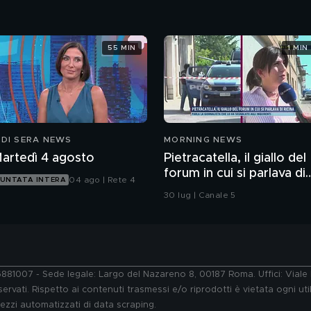
55 MIN
1 MIN
 DI SERA NEWS
MORNING NEWS
artedì 4 agosto
Pietracatella, il giallo del
forum in cui si parlava di
04 ago | Rete 4
UNTATA INTERA
ricina
30 lug | Canale 5
76881007 - Sede legale: Largo del Nazareno 8, 00187 Roma. Uffici: Vial
ervati. Rispetto ai contenuti trasmessi e/o riprodotti è vietata ogni uti
 mezzi automatizzati di data scraping.