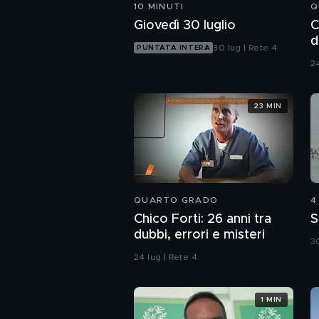
10 MINUTI
Q
Giovedì 30 luglio
C
d
30 lug | Rete 4
PUNTATA INTERA
24
23 MIN
QUARTO GRADO
4
Chico Forti: 26 anni tra
S
dubbi, errori e misteri
30
24 lug | Rete 4
1 MIN