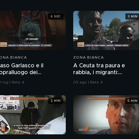
6 SEC
3 MIN
ONA BIANCA
ZONA BIANCA
aso Garlasco e il
A Ceuta tra paura e
opralluogo dei
rabbia, i migranti:
arabinieri
"Sognamo l'Europa"
 lug | Rete 4
03 ago | Rete 4
2 MIN
5 MIN