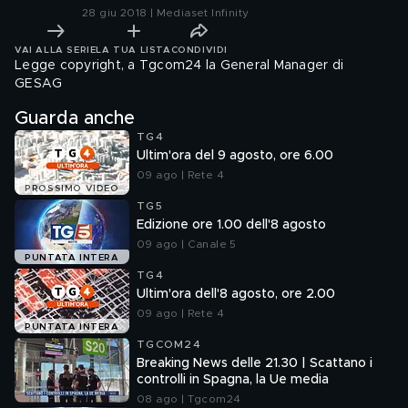
28 giu 2018 | Mediaset Infinity
VAI ALLA SERIE
LA TUA LISTA
CONDIVIDI
Legge copyright, a Tgcom24 la General Manager di
GESAG
Guarda anche
TG4
Ultim'ora del 9 agosto, ore 6.00
09 ago | Rete 4
PROSSIMO VIDEO
TG5
Edizione ore 1.00 dell'8 agosto
09 ago | Canale 5
PUNTATA INTERA
TG4
Ultim'ora dell'8 agosto, ore 2.00
09 ago | Rete 4
PUNTATA INTERA
TGCOM24
Breaking News delle 21.30 | Scattano i
controlli in Spagna, la Ue media
08 ago | Tgcom24