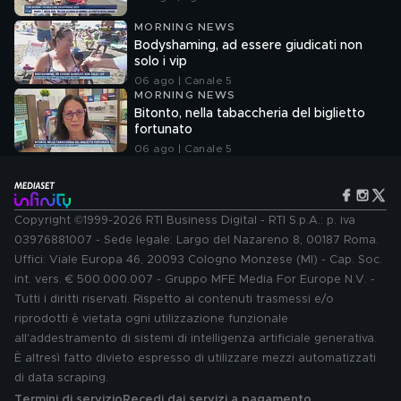
MORNING NEWS
Bodyshaming, ad essere giudicati non
solo i vip
06 ago | Canale 5
MORNING NEWS
Bitonto, nella tabaccheria del biglietto
fortunato
06 ago | Canale 5
Copyright ©1999-2026 RTI Business Digital - RTI S.p.A.: p. iva
03976881007 - Sede legale: Largo del Nazareno 8, 00187 Roma.
Uffici: Viale Europa 46, 20093 Cologno Monzese (MI) - Cap. Soc.
int. vers. € 500.000.007 - Gruppo MFE Media For Europe N.V. -
Tutti i diritti riservati. Rispetto ai contenuti trasmessi e/o
riprodotti è vietata ogni utilizzazione funzionale
all'addestramento di sistemi di intelligenza artificiale generativa.
È altresì fatto divieto espresso di utilizzare mezzi automatizzati
di data scraping.
Termini di servizio
Recedi dai servizi a pagamento