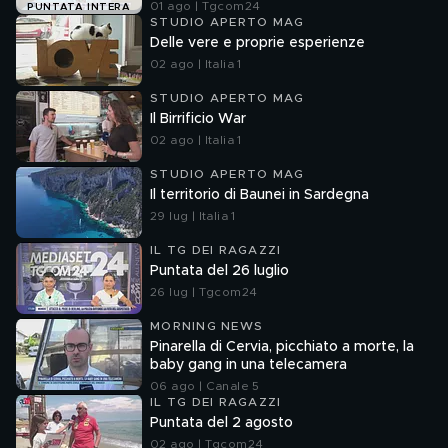
01 ago | Tgcom24
PUNTATA INTERA
STUDIO APERTO MAG
Delle vere e proprie esperienze
02 ago | Italia 1
STUDIO APERTO MAG
Il Birrificio War
02 ago | Italia 1
STUDIO APERTO MAG
Il territorio di Baunei in Sardegna
29 lug | Italia 1
IL TG DEI RAGAZZI
Puntata del 26 luglio
26 lug | Tgcom24
MORNING NEWS
Pinarella di Cervia, picchiato a morte, la
baby gang in una telecamera
06 ago | Canale 5
IL TG DEI RAGAZZI
Puntata del 2 agosto
02 ago | Tgcom24