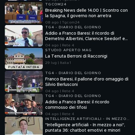
TGCOM24
Breaking News delle 14.00 | Scontro con
la Spagna, il governo non arretra
08 ago | Tgcom24
TG4 - DIARIO DEL GIORNO
Addio a Franco Baresi: il ricordo di
Demetrio Albertini, Clarence Seedorf e
Giovanni Galli
04 ago | Rete 4
STUDIO APERTO MAG
La Tenuta Berroni di Racconigi
29 lug | Italia 1
PUNTATA INTERA
TG4 - DIARIO DEL GIORNO
Franco Baresi, il pallone d'oro omaggio di
Silvio Berlusconi
04 ago | Rete 4
TG4 - DIARIO DEL GIORNO
Addio a Franco Baresi: il ricordo
commosso dei tifosi
04 ago | Rete 4
INTELLIGENZE ARTIFICIALI - IN MEZZO
A NOI
"Intelligenze artificiali - In mezzo a noi",
puntata 36: chatbot emotivi e minori