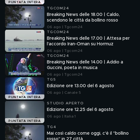
PUNTATA INTERA
TGCOM24
Breaking News delle 18.00 | Caldo,
scendono le città da bollino rosso
06 ago | Tgcom24
TGCOM24
Breaking News delle 17.00 | Attesa per
l'accordo Iran-Oman su Hormuz
06 ago | Tgcom24
TGCOM24
Breaking News delle 14.00 | Addio a
Guccini, poeta in musica
06 ago | Tgcom24
TG5
Edizione ore 13.00 del 6 agosto
06 ago | Canale 5
PUNTATA INTERA
STUDIO APERTO
Edizione ore 12.25 del 6 agosto
06 ago | Italia 1
PUNTATA INTERA
TG4
Mai così caldo come oggi, c'è il "bollino
rosso" in 27 città