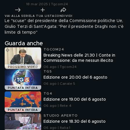
18 mar 2025 | Tgcom24
VAI ALLA SERIE
LA TUA LISTA
CONDIVIDI
Le "scuse" del presidente della Commissione politiche Ue,
Giulio Terzi di Sant'Agata: "Per il presidente Draghi non c'è
limite di tempo"
Guarda anche
TGCOM24
Breaking News delle 21.30 | Conte in
Commissione: da me nessun illecito
06 ago | Tgcom24
PROSSIMO VIDEO
TG5
Edizione ore 20.00 del 6 agosto
06 ago | Canale 5
PUNTATA INTERA
TG4
Edizione ore 19.00 del 6 agosto
06 ago | Rete 4
PUNTATA INTERA
STUDIO APERTO
Edizione ore 18.30 del 6 agosto
06 ago | Italia 1