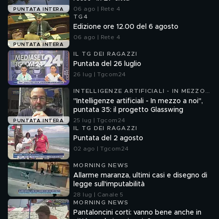
06 ago | Rete 4
PUNTATA INTERA
TG4
Edizione ore 12.00 del 6 agosto
06 ago | Rete 4
PUNTATA INTERA
IL TG DEI RAGAZZI
Puntata del 26 luglio
26 lug | Tgcom24
INTELLIGENZE ARTIFICIALI - IN MEZZO
A NOI
"Intelligenze artificiali - In mezzo a noi",
puntata 35: il progetto Glasswing
25 lug | Tgcom24
PUNTATA INTERA
IL TG DEI RAGAZZI
Puntata del 2 agosto
02 ago | Tgcom24
MORNING NEWS
Allarme maranza, ultimi casi e disegno di
legge sull'imputabilità
28 lug | Canale 5
MORNING NEWS
Pantaloncini corti: vanno bene anche in