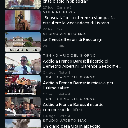
città o solo in spiaggia?
27 lug | Canale 5
MORNING NEWS
"Scosciata" in conferenza stampa: fa
discutere la vicesindaca di Livorno
27 lug | Canale 5
STUDIO APERTO MAG
La Tenuta Berroni di Racconigi
29 lug | Italia 1
PUNTATA INTERA
TG4 - DIARIO DEL GIORNO
Addio a Franco Baresi: il ricordo di
Demetrio Albertini, Clarence Seedorf e
Giovanni Galli
04 ago | Rete 4
TG4 - DIARIO DEL GIORNO
Addio a Franco Baresi: in migliaia per
l'ultimo saluto
04 ago | Rete 4
TG4 - DIARIO DEL GIORNO
Addio a Franco Baresi: il ricordo
commosso dei tifosi
04 ago | Rete 4
STUDIO APERTO MAG
Un diario della vita in alpeggio