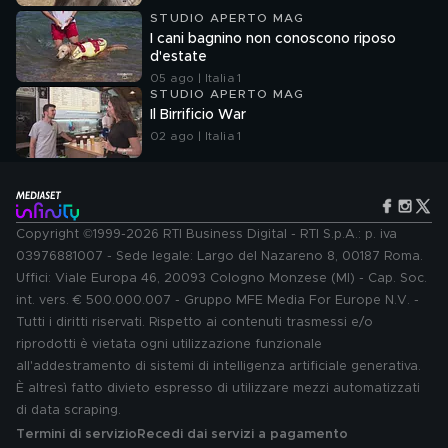
STUDIO APERTO MAG
I cani bagnino non conoscono riposo
d'estate
05 ago | Italia 1
STUDIO APERTO MAG
Il Birrificio War
02 ago | Italia 1
Copyright ©1999-2026 RTI Business Digital - RTI S.p.A.: p. iva
03976881007 - Sede legale: Largo del Nazareno 8, 00187 Roma.
Uffici: Viale Europa 46, 20093 Cologno Monzese (MI) - Cap. Soc.
int. vers. € 500.000.007 - Gruppo MFE Media For Europe N.V. -
Tutti i diritti riservati. Rispetto ai contenuti trasmessi e/o
riprodotti è vietata ogni utilizzazione funzionale
all'addestramento di sistemi di intelligenza artificiale generativa.
È altresì fatto divieto espresso di utilizzare mezzi automatizzati
di data scraping.
Termini di servizio
Recedi dai servizi a pagamento