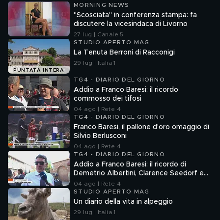
MORNING NEWS
"Scosciata" in conferenza stampa: fa
discutere la vicesindaca di Livorno
27 lug | Canale 5
STUDIO APERTO MAG
La Tenuta Berroni di Racconigi
29 lug | Italia 1
PUNTATA INTERA
TG4 - DIARIO DEL GIORNO
Addio a Franco Baresi: il ricordo
commosso dei tifosi
04 ago | Rete 4
TG4 - DIARIO DEL GIORNO
Franco Baresi, il pallone d'oro omaggio di
Silvio Berlusconi
04 ago | Rete 4
TG4 - DIARIO DEL GIORNO
Addio a Franco Baresi: il ricordo di
Demetrio Albertini, Clarence Seedorf e
Giovanni Galli
04 ago | Rete 4
STUDIO APERTO MAG
Un diario della vita in alpeggio
29 lug | Italia 1