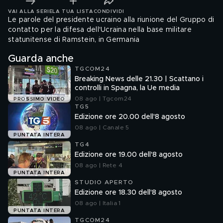
VAI ALLA SERIE
LA TUA LISTA
CONDIVIDI
Le parole del presidente ucraino alla riunione del Gruppo di
contatto per la difesa dell'Ucraina nella base militare
statunitense di Ramstein, in Germania
Guarda anche
TGCOM24
Breaking News delle 21.30 | Scattano i
controlli in Spagna, la Ue media
08 ago | Tgcom24
PROSSIMO VIDEO
TG5
Edizione ore 20.00 dell'8 agosto
08 ago | Canale 5
PUNTATA INTERA
TG4
Edizione ore 19.00 dell'8 agosto
08 ago | Rete 4
PUNTATA INTERA
STUDIO APERTO
Edizione ore 18.30 dell'8 agosto
08 ago | Italia 1
PUNTATA INTERA
TGCOM24