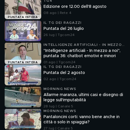
TG4
Edizione ore 12.00 dell'8 agosto
08 ago | Rete 4
PUNTATA INTERA
IL TG DEI RAGAZZI
Puntata del 26 luglio
26 lug | Tgcom24
INTELLIGENZE ARTIFICIALI - IN MEZZO
A NOI
"Intelligenze artificiali - In mezzo a noi",
puntata 36: chatbot emotivi e minori
01 ago | Tgcom24
PUNTATA INTERA
IL TG DEI RAGAZZI
Puntata del 2 agosto
02 ago | Tgcom24
MORNING NEWS
Allarme maranza, ultimi casi e disegno di
legge sull'imputabilità
28 lug | Canale 5
MORNING NEWS
Pantaloncini corti: vanno bene anche in
città o solo in spiaggia?
27 lug | Canale 5