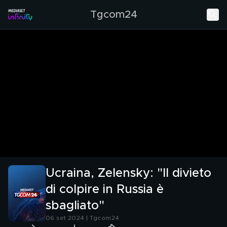
Tgcom24
Ucraina, Zelensky: "Il divieto
di colpire in Russia è
sbagliato"
06 set 2024 | Tgcom24