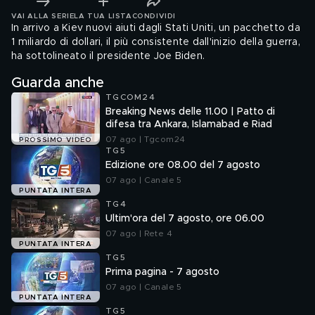
VAI ALLA SERIE
LA TUA LISTA
CONDIVIDI
In arrivo a Kiev nuovi aiuti dagli Stati Uniti, un pacchetto da
1 miliardo di dollari, il più consistente dall'inizio della guerra,
ha sottolineato il presidente Joe Biden.
Guarda anche
TGCOM24
Breaking News delle 11.00 | Patto di
difesa tra Ankara, Islamabad e Riad
07 ago | Tgcom24
PROSSIMO VIDEO
TG5
Edizione ore 08.00 del 7 agosto
07 ago | Canale 5
PUNTATA INTERA
TG4
Ultim'ora del 7 agosto, ore 06.00
07 ago | Rete 4
PUNTATA INTERA
TG5
Prima pagina - 7 agosto
07 ago | Canale 5
PUNTATA INTERA
TG5