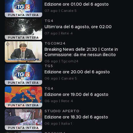
Edizione ore 01.00 del 6 agosto
07 ago | Canale 5
PUNTATA INTERA
TG4
Ultim'ora del 6 agosto, ore 02.00
07 ago | Rete 4
PUNTATA INTERA
TGCOM24
Breaking News delle 21.30 | Conte in
Commissione: da me nessun illecito
06 ago | Tgcom24
TG5
Edizione ore 20.00 del 6 agosto
06 ago | Canale 5
PUNTATA INTERA
TG4
Edizione ore 19.00 del 6 agosto
06 ago | Rete 4
PUNTATA INTERA
STUDIO APERTO
Edizione ore 18.30 del 6 agosto
06 ago | Italia 1
PUNTATA INTERA