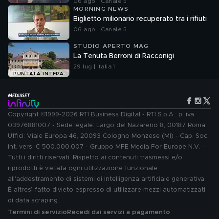
06 ago | Canale 5
MORNING NEWS
Biglietto milionario recuperato tra i rifiuti
06 ago | Canale 5
STUDIO APERTO MAG
La Tenuta Berroni di Racconigi
29 lug | Italia 1
PUNTATA INTERA
Copyright ©1999-2026 RTI Business Digital - RTI S.p.A.: p. iva
03976881007 - Sede legale: Largo del Nazareno 8, 00187 Roma.
Uffici: Viale Europa 46, 20093 Cologno Monzese (MI) - Cap. Soc.
int. vers. € 500.000.007 - Gruppo MFE Media For Europe N.V. -
Tutti i diritti riservati. Rispetto ai contenuti trasmessi e/o
riprodotti è vietata ogni utilizzazione funzionale
all'addestramento di sistemi di intelligenza artificiale generativa.
È altresì fatto divieto espresso di utilizzare mezzi automatizzati
di data scraping.
Termini di servizio
Recedi dai servizi a pagamento