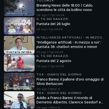
TGCOM24
Breaking News delle 18.00 | Caldo,
scendono le città da bollino rosso
06 ago | Tgcom24
IL TG DEI RAGAZZI
Puntata del 26 luglio
26 lug | Tgcom24
INTELLIGENZE ARTIFICIALI - IN MEZZO
A NOI
"Intelligenze artificiali - In mezzo a noi",
puntata 36: chatbot emotivi e minori
01 ago | Tgcom24
PUNTATA INTERA
IL TG DEI RAGAZZI
Puntata del 2 agosto
02 ago | Tgcom24
TG4 - DIARIO DEL GIORNO
Franco Baresi, il pallone d'oro omaggio di
Silvio Berlusconi
04 ago | Rete 4
TG4 - DIARIO DEL GIORNO
Addio a Franco Baresi: il ricordo di
Demetrio Albertini, Clarence Seedorf e
Giovanni Galli
04 ago | Rete 4