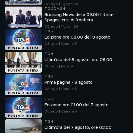
08 ago | Tgcom24
TGCOM24
Breaking News delle 09.00 | Italia-
Spagna, crisi di frontiera
08 ago | Tgcom24
TG5
Edizione ore 08.00 dell'8 agosto
08 ago | Canale 5
PUNTATA INTERA
TG4
Ultim'ora dell'8 agosto, ore 06.00
08 ago | Rete 4
PUNTATA INTERA
TG5
Prima pagina - 8 agosto
08 ago | Canale 5
PUNTATA INTERA
TG5
Edizione ore 01.00 del 7 agosto
08 ago | Canale 5
PUNTATA INTERA
TG4
Ultim'ora del 7 agosto, ore 02.00