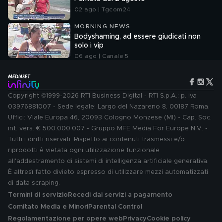
02 ago | Tgcom24
MORNING NEWS
Bodyshaming, ad essere giudicati non
solo i vip
06 ago | Canale 5
Copyright ©1999-2026 RTI Business Digital - RTI S.p.A.: p. iva
03976881007 - Sede legale: Largo del Nazareno 8, 00187 Roma.
Uffici: Viale Europa 46, 20093 Cologno Monzese (MI) - Cap. Soc.
int. vers. € 500.000.007 - Gruppo MFE Media For Europe N.V. -
Tutti i diritti riservati. Rispetto ai contenuti trasmessi e/o
riprodotti è vietata ogni utilizzazione funzionale
all'addestramento di sistemi di intelligenza artificiale generativa.
È altresì fatto divieto espresso di utilizzare mezzi automatizzati
di data scraping.
Termini di servizio
Recedi dai servizi a pagamento
Comitato Media e Minori
Parental Control
Regolamentazione per opere web
Privacy
Cookie policy