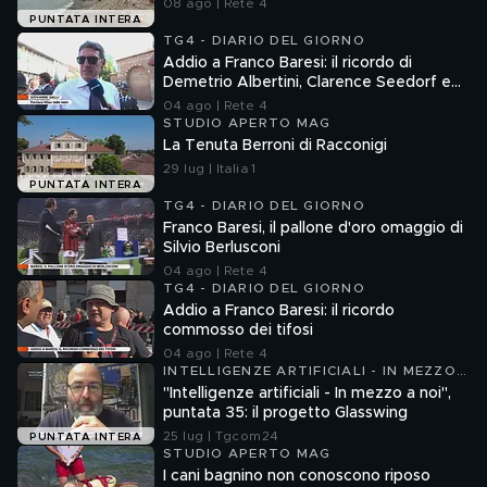
08 ago | Rete 4
PUNTATA INTERA
TG4 - DIARIO DEL GIORNO
Addio a Franco Baresi: il ricordo di
Demetrio Albertini, Clarence Seedorf e
Giovanni Galli
04 ago | Rete 4
STUDIO APERTO MAG
La Tenuta Berroni di Racconigi
29 lug | Italia 1
PUNTATA INTERA
TG4 - DIARIO DEL GIORNO
Franco Baresi, il pallone d'oro omaggio di
Silvio Berlusconi
04 ago | Rete 4
TG4 - DIARIO DEL GIORNO
Addio a Franco Baresi: il ricordo
commosso dei tifosi
04 ago | Rete 4
INTELLIGENZE ARTIFICIALI - IN MEZZO
A NOI
"Intelligenze artificiali - In mezzo a noi",
puntata 35: il progetto Glasswing
25 lug | Tgcom24
PUNTATA INTERA
STUDIO APERTO MAG
I cani bagnino non conoscono riposo