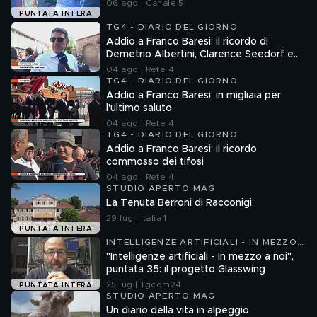
06 ago | Canale 5
PUNTATA INTERA
TG4 - DIARIO DEL GIORNO
Addio a Franco Baresi: il ricordo di
Demetrio Albertini, Clarence Seedorf e
Giovanni Galli
04 ago | Rete 4
TG4 - DIARIO DEL GIORNO
Addio a Franco Baresi: in migliaia per
l'ultimo saluto
04 ago | Rete 4
TG4 - DIARIO DEL GIORNO
Addio a Franco Baresi: il ricordo
commosso dei tifosi
04 ago | Rete 4
STUDIO APERTO MAG
La Tenuta Berroni di Racconigi
29 lug | Italia 1
PUNTATA INTERA
INTELLIGENZE ARTIFICIALI - IN MEZZO
A NOI
"Intelligenze artificiali - In mezzo a noi",
puntata 35: il progetto Glasswing
25 lug | Tgcom24
PUNTATA INTERA
STUDIO APERTO MAG
Un diario della vita in alpeggio