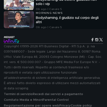
solo i vip
06 ago | Canale 5
MORNING NEWS
Bodyshaming, il giudizio sul corpo degli
altri
06 ago | Canale 5
Copyright ©1999-2026 RTI Business Digital - RTI S.p.A.: p. iva
03976881007 - Sede legale: Largo del Nazareno 8, 00187 Roma.
Uffici: Viale Europa 46, 20093 Cologno Monzese (MI) - Cap. Soc.
int. vers. € 500.000.007 - Gruppo MFE Media For Europe N.V. -
Tutti i diritti riservati. Rispetto ai contenuti trasmessi e/o
riprodotti è vietata ogni utilizzazione funzionale
all'addestramento di sistemi di intelligenza artificiale generativa.
È altresì fatto divieto espresso di utilizzare mezzi automatizzati
di data scraping.
Termini di servizio
Recedi dai servizi a pagamento
Comitato Media e Minori
Parental Control
Regolamentazione per opere web
Privacy
Cookie policy