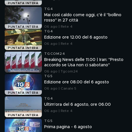
PUNTATA INTERA
TG4
Mai così caldo come oggi, c'è il "bollino
rosso" in 27 città
06 ago | Rete 4
PUNTATA INTERA
TG4
Edizione ore 12.00 del 6 agosto
06 ago | Rete 4
PUNTATA INTERA
TGCOM24
Breaking News delle 11.00 | Iran: "Presto
accordo se Usa non ci sabotano"
06 ago | Tgcom24
TG5
Edizione ore 08.00 del 6 agosto
06 ago | Canale 5
PUNTATA INTERA
TG4
Ultim'ora del 6 agosto, ore 06.00
06 ago | Rete 4
PUNTATA INTERA
TG5
Prima pagina - 6 agosto