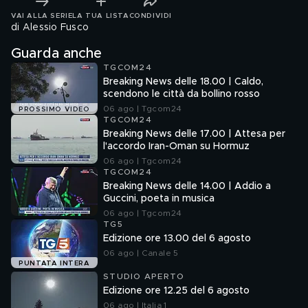
VAI ALLA SERIE
LA TUA LISTA
CONDIVIDI
di Alessio Fusco
Guarda anche
TGCOM24
Breaking News delle 18.00 | Caldo,
scendono le città da bollino rosso
06 ago | Tgcom24
PROSSIMO VIDEO
TGCOM24
Breaking News delle 17.00 | Attesa per
l'accordo Iran-Oman su Hormuz
06 ago | Tgcom24
TGCOM24
Breaking News delle 14.00 | Addio a
Guccini, poeta in musica
06 ago | Tgcom24
TG5
Edizione ore 13.00 del 6 agosto
06 ago | Canale 5
PUNTATA INTERA
STUDIO APERTO
Edizione ore 12.25 del 6 agosto
06 ago | Italia 1