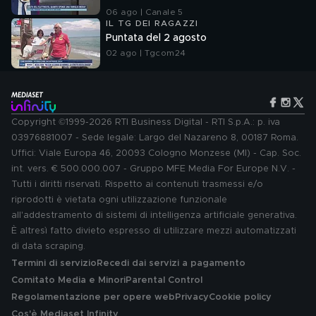
06 ago | Canale 5
IL TG DEI RAGAZZI
Puntata del 2 agosto
02 ago | Tgcom24
Copyright ©1999-2026 RTI Business Digital - RTI S.p.A.: p. iva
03976881007 - Sede legale: Largo del Nazareno 8, 00187 Roma.
Uffici: Viale Europa 46, 20093 Cologno Monzese (MI) - Cap. Soc.
int. vers. € 500.000.007 - Gruppo MFE Media For Europe N.V. -
Tutti i diritti riservati. Rispetto ai contenuti trasmessi e/o
riprodotti è vietata ogni utilizzazione funzionale
all'addestramento di sistemi di intelligenza artificiale generativa.
È altresì fatto divieto espresso di utilizzare mezzi automatizzati
di data scraping.
Termini di servizio
Recedi dai servizi a pagamento
Comitato Media e Minori
Parental Control
Regolamentazione per opere web
Privacy
Cookie policy
Cos'è Mediaset Infinity