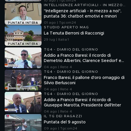
10 ago | Tgcom24
INTELLIGENZE ARTIFICIALI - IN MEZZO
A NOI
"Intelligenze artificiali - In mezzo a noi",
puntata 36: chatbot emotivi e minori
01 ago | Tgcom24
PUNTATA INTERA
STUDIO APERTO MAG
La Tenuta Berroni di Racconigi
29 lug | Italia 1
PUNTATA INTERA
TG4 - DIARIO DEL GIORNO
Addio a Franco Baresi: il ricordo di
Demetrio Albertini, Clarence Seedorf e
Giovanni Galli
04 ago | Rete 4
TG4 - DIARIO DEL GIORNO
Franco Baresi, il pallone d'oro omaggio di
Silvio Berlusconi
04 ago | Rete 4
TG4 - DIARIO DEL GIORNO
Addio a Franco Baresi: il ricordo di
Giuseppe Marotta, Presidente dell'Inter
04 ago | Rete 4
IL TG DEI RAGAZZI
Puntata del 9 agosto
09 ago | Tgcom24