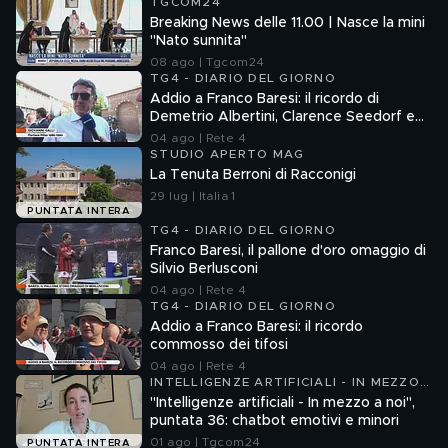
TGCOM24
Breaking News delle 11.00 | Nasce la mini
"Nato sunnita"
08 ago | Tgcom24
TG4 - DIARIO DEL GIORNO
Addio a Franco Baresi: il ricordo di
Demetrio Albertini, Clarence Seedorf e
Giovanni Galli
04 ago | Rete 4
STUDIO APERTO MAG
La Tenuta Berroni di Racconigi
29 lug | Italia 1
PUNTATA INTERA
TG4 - DIARIO DEL GIORNO
Franco Baresi, il pallone d'oro omaggio di
Silvio Berlusconi
04 ago | Rete 4
TG4 - DIARIO DEL GIORNO
Addio a Franco Baresi: il ricordo
commosso dei tifosi
04 ago | Rete 4
INTELLIGENZE ARTIFICIALI - IN MEZZO
A NOI
"Intelligenze artificiali - In mezzo a noi",
puntata 36: chatbot emotivi e minori
01 ago | Tgcom24
PUNTATA INTERA