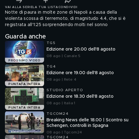
VAI ALLA SERIE
LA TUA LISTA
CONDIVIDI
Notte di paura in molte zone di Napoli a causa della
violenta scossa di terremoto, di magnitudo 4.4, che si è
registrata all'1:25 sorprendendo molti nel sonno
Guarda anche
TG5
Edizione ore 20.00 dell'8 agosto
08 ago | Canale 5
PROSSIMO VIDEO
TG4
Edizione ore 19.00 dell'8 agosto
08 ago | Rete 4
PUNTATA INTERA
STUDIO APERTO
Edizione ore 18.30 dell'8 agosto
08 ago | Italia 1
PUNTATA INTERA
TGCOM24
Breaking News delle 18.00 | Scontro su
Schengen, controlli in Spagna
08 ago | Tgcom24
TGCOM24