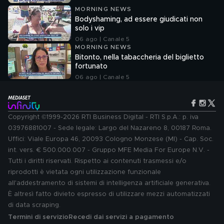
MORNING NEWS
Bodyshaming, ad essere giudicati non
solo i vip
06 ago | Canale 5
MORNING NEWS
Bitonto, nella tabaccheria del biglietto
fortunato
06 ago | Canale 5
Copyright ©1999-2026 RTI Business Digital - RTI S.p.A.: p. iva
03976881007 - Sede legale: Largo del Nazareno 8, 00187 Roma.
Uffici: Viale Europa 46, 20093 Cologno Monzese (MI) - Cap. Soc.
int. vers. € 500.000.007 - Gruppo MFE Media For Europe N.V. -
Tutti i diritti riservati. Rispetto ai contenuti trasmessi e/o
riprodotti è vietata ogni utilizzazione funzionale
all'addestramento di sistemi di intelligenza artificiale generativa.
È altresì fatto divieto espresso di utilizzare mezzi automatizzati
di data scraping.
Termini di servizio
Recedi dai servizi a pagamento