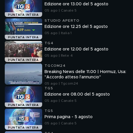
Edizione ore 13.00 del 5 agosto
05 ago | Canale 5
PUNTATA INTERA
STUDIO APERTO
Edizione ore 12.25 del 5 agosto
05 ago | Italia 1
PUNTATA INTERA
TG4
Edizione ore 12.00 del 5 agosto
05 ago | Rete 4
PUNTATA INTERA
TGCOM24
Breaking News delle 11.00 | Hormuz, Usa:
"Accordo atteso l'annuncio"
05 ago | Tgcom24
TG5
Edizione ore 08.00 del 5 agosto
05 ago | Canale 5
PUNTATA INTERA
TG5
Prima pagina - 5 agosto
05 ago | Canale 5
PUNTATA INTERA