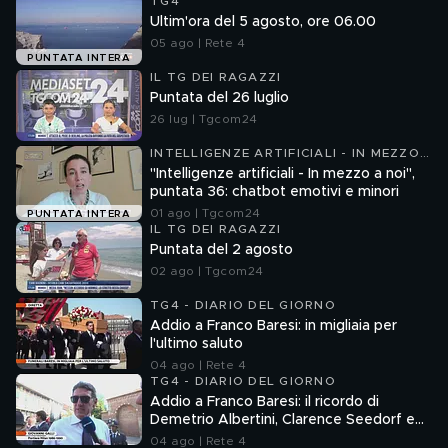
TG4
Ultim'ora del 5 agosto, ore 06.00
05 ago | Rete 4
PUNTATA INTERA
IL TG DEI RAGAZZI
Puntata del 26 luglio
26 lug | Tgcom24
INTELLIGENZE ARTIFICIALI - IN MEZZO
A NOI
"Intelligenze artificiali - In mezzo a noi",
puntata 36: chatbot emotivi e minori
01 ago | Tgcom24
PUNTATA INTERA
IL TG DEI RAGAZZI
Puntata del 2 agosto
02 ago | Tgcom24
TG4 - DIARIO DEL GIORNO
Addio a Franco Baresi: in migliaia per
l'ultimo saluto
04 ago | Rete 4
TG4 - DIARIO DEL GIORNO
Addio a Franco Baresi: il ricordo di
Demetrio Albertini, Clarence Seedorf e
Giovanni Galli
04 ago | Rete 4