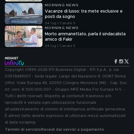
MORNING NEWS
Vacanze di lusso: tra mete esclusive e
posti da sogno
24 lug | Canale 5
MORNING NEWS
Morto ammanettato, parla il sindacalista
amico di Fakir
24 lug | Canale 5
Copyright ©1999-2026 RTI Business Digital - RTI S.p.A.: p. iva
03976881007 - Sede legale: Largo del Nazareno 8, 00187 Roma.
Uffici: Viale Europa 46, 20093 Cologno Monzese (MI) - Cap. Soc.
int. vers. € 500.000.007 - Gruppo MFE Media For Europe N.V. -
Tutti i diritti riservati. Rispetto ai contenuti trasmessi e/o
riprodotti è vietata ogni utilizzazione funzionale
all'addestramento di sistemi di intelligenza artificiale generativa.
È altresì fatto divieto espresso di utilizzare mezzi automatizzati
di data scraping.
Termini di servizio
Recedi dai servizi a pagamento