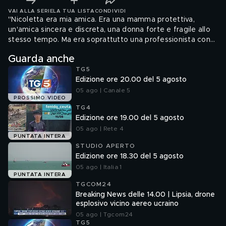
VAI ALLA SERIE
LA TUA LISTA
CONDIVIDI
"Nicoletta era mia amica. Era una mamma protettiva,
un'amica sincera e discreta, una donna forte e fragile allo
stesso tempo. Ma era soprattutto una professionista con
un senso del dovere fuori dal comune". E' intenso e
Guarda anche
commosso il ricordo che il presidente del Consiglio Giorgia
TG5
Meloni fa di Nicoletta Golisano, una delle tre vittime della
Edizione ore 20.00 del 5 agosto
sparatoria di Roma. "Non è giusto morire così. Era felice e
bellissima", aggiunge il premier nel lungo post
05 ago | Canale 5
PROSSIMO VIDEO
TG4
Edizione ore 19.00 del 5 agosto
05 ago | Rete 4
PUNTATA INTERA
STUDIO APERTO
Edizione ore 18.30 del 5 agosto
05 ago | Italia 1
PUNTATA INTERA
TGCOM24
Breaking News delle 14.00 | Lipsia, drone
esplosivo vicino aereo ucraino
05 ago | Tgcom24
TG5