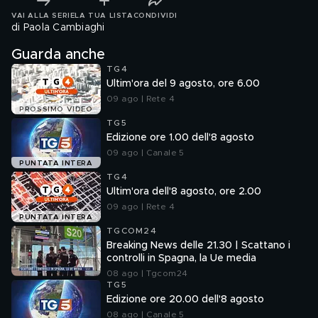
VAI ALLA SERIE
LA TUA LISTA
CONDIVIDI
di Paola Cambiaghi
Guarda anche
TG4
Ultim'ora del 9 agosto, ore 6.00
09 ago | Rete 4
PROSSIMO VIDEO
TG5
Edizione ore 1.00 dell'8 agosto
09 ago | Canale 5
PUNTATA INTERA
TG4
Ultim'ora dell'8 agosto, ore 2.00
09 ago | Rete 4
PUNTATA INTERA
TGCOM24
Breaking News delle 21.30 | Scattano i
controlli in Spagna, la Ue media
08 ago | Tgcom24
TG5
Edizione ore 20.00 dell'8 agosto
08 ago | Canale 5