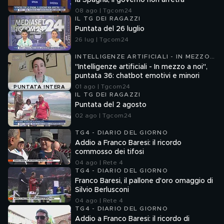
la Spagna, il governo non arretra
08 ago | Tgcom24
IL TG DEI RAGAZZI
Puntata del 26 luglio
26 lug | Tgcom24
INTELLIGENZE ARTIFICIALI - IN MEZZO
A NOI
"Intelligenze artificiali - In mezzo a noi",
puntata 36: chatbot emotivi e minori
01 ago | Tgcom24
PUNTATA INTERA
IL TG DEI RAGAZZI
Puntata del 2 agosto
02 ago | Tgcom24
TG4 - DIARIO DEL GIORNO
Addio a Franco Baresi: il ricordo
commosso dei tifosi
04 ago | Rete 4
TG4 - DIARIO DEL GIORNO
Franco Baresi, il pallone d'oro omaggio di
Silvio Berlusconi
04 ago | Rete 4
TG4 - DIARIO DEL GIORNO
Addio a Franco Baresi: il ricordo di