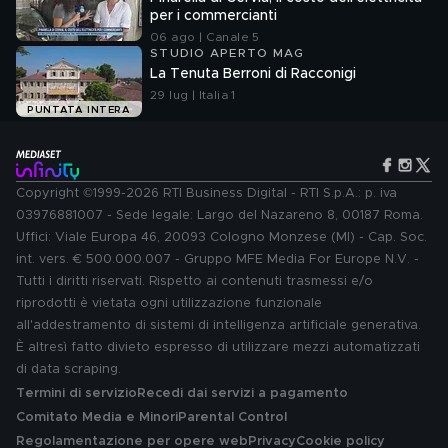
per i commercianti
06 ago | Canale 5
STUDIO APERTO MAG
La Tenuta Berroni di Racconigi
29 lug | Italia 1
PUNTATA INTERA
Copyright ©1999-2026 RTI Business Digital - RTI S.p.A.: p. iva
03976881007 - Sede legale: Largo del Nazareno 8, 00187 Roma.
Uffici: Viale Europa 46, 20093 Cologno Monzese (MI) - Cap. Soc.
int. vers. € 500.000.007 - Gruppo MFE Media For Europe N.V. -
Tutti i diritti riservati. Rispetto ai contenuti trasmessi e/o
riprodotti è vietata ogni utilizzazione funzionale
all'addestramento di sistemi di intelligenza artificiale generativa.
È altresì fatto divieto espresso di utilizzare mezzi automatizzati
di data scraping.
Termini di servizio
Recedi dai servizi a pagamento
Comitato Media e Minori
Parental Control
Regolamentazione per opere web
Privacy
Cookie policy