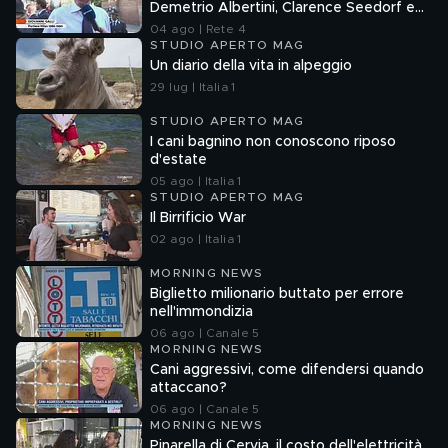
Demetrio Albertini, Clarence Seedorf e
Giovanni Galli
04 ago | Rete 4
STUDIO APERTO MAG
Un diario della vita in alpeggio
29 lug | Italia 1
STUDIO APERTO MAG
I cani bagnino non conoscono riposo
d'estate
05 ago | Italia 1
STUDIO APERTO MAG
Il Birrificio War
02 ago | Italia 1
MORNING NEWS
Biglietto milionario buttato per errore
nell'immondizia
06 ago | Canale 5
MORNING NEWS
Cani aggressivi, come difendersi quando
attaccano?
06 ago | Canale 5
MORNING NEWS
Pinarella di Cervia, il costo dell'elettricità