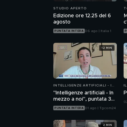
STUDIO APERTO
T
Edizione ore 12.25 del 6
M
agosto
c
c
06 ago | Italia 1
PUNTATA INTERA
P
12 MIN
INTELLIGENZE ARTIFICIALI - IN
I
MEZZO A NOI
"Intelligenze artificiali - In
P
mezzo a noi", puntata 36:
0
chatbot emotivi e minori
01 ago | Tgcom24
PUNTATA INTERA
2 MIN