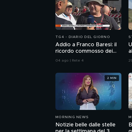
TG4 - DIARIO DEL GIORNO
S
Addio a Franco Baresi: il
U
ricordo commosso dei
a
tifosi
04 ago | Rete 4
29
2 MIN
MORNING NEWS
M
Notizie belle dalle stelle
B
per la settimana del 3
g