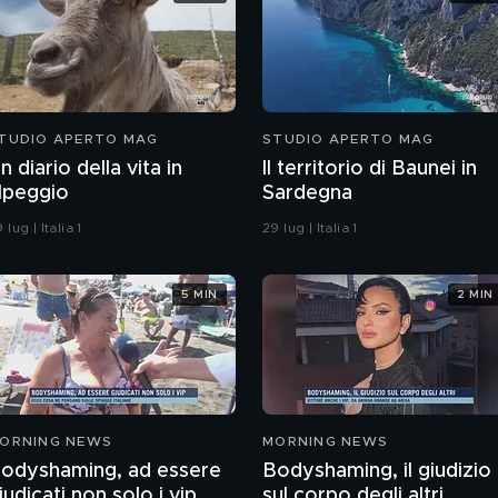
TUDIO APERTO MAG
STUDIO APERTO MAG
n diario della vita in
Il territorio di Baunei in
lpeggio
Sardegna
 lug | Italia 1
29 lug | Italia 1
5 MIN
2 MIN
ORNING NEWS
MORNING NEWS
odyshaming, ad essere
Bodyshaming, il giudizio
iudicati non solo i vip
sul corpo degli altri