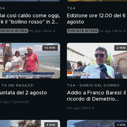
G4
TG4
ai così caldo come oggi,
Edizione ore 12.00 del 6
'è il "bollino rosso" in 27
agosto
ittà
06 ago | Rete 4
06 ago | Rete 4
UNTATA INTERA
PUNTATA INTERA
10 MIN
2 MIN
L TG DEI RAGAZZI
TG4 - DIARIO DEL GIORNO
untata del 2 agosto
Addio a Franco Baresi: il
ricordo di Demetrio
2 ago | Tgcom24
Albertini, Clarence
04 ago | Rete 4
Seedorf e Giovanni Galli
4 MIN
4 MIN