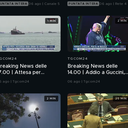
06 ago | Canale 5
06 ago | Rete 4
UNTATA INTERA
PUNTATA INTERA
1 MIN
2 MIN
GCOM24
TGCOM24
reaking News delle
Breaking News delle
7.00 | Attesa per
14.00 | Addio a Guccini,
'accordo Iran-Oman su
poeta in musica
6 ago | Tgcom24
06 ago | Tgcom24
ormuz
2 MIN
25 MIN