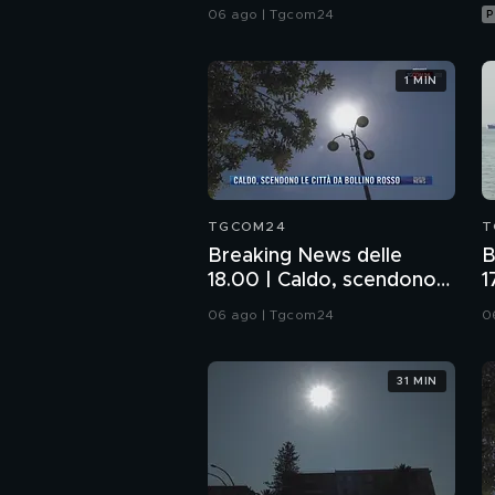
Commissione: da me
06 ago | Tgcom24
P
nessun illecito
1 MIN
TGCOM24
T
Breaking News delle
B
18.00 | Caldo, scendono
1
le città da bollino rosso
l
06 ago | Tgcom24
0
H
31 MIN