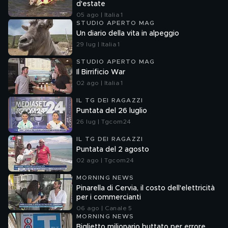
d'estate
05 ago | Italia 1
STUDIO APERTO MAG
Un diario della vita in alpeggio
29 lug | Italia 1
STUDIO APERTO MAG
Il Birrificio War
02 ago | Italia 1
IL TG DEI RAGAZZI
Puntata del 26 luglio
26 lug | Tgcom24
IL TG DEI RAGAZZI
Puntata del 2 agosto
02 ago | Tgcom24
MORNING NEWS
Pinarella di Cervia, il costo dell'elettricità
per i commercianti
06 ago | Canale 5
MORNING NEWS
Biglietto milionario buttato per errore