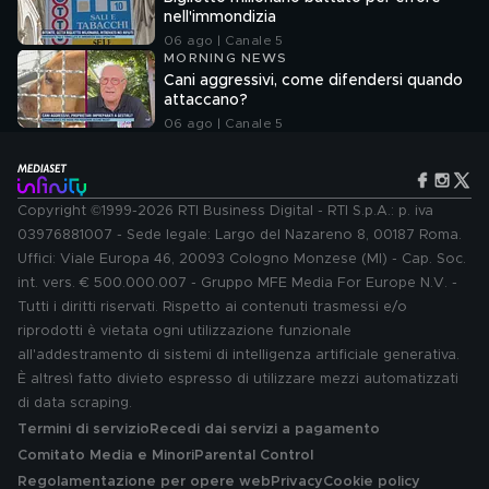
nell'immondizia
06 ago | Canale 5
MORNING NEWS
Cani aggressivi, come difendersi quando
attaccano?
06 ago | Canale 5
Copyright ©1999-2026 RTI Business Digital - RTI S.p.A.: p. iva
03976881007 - Sede legale: Largo del Nazareno 8, 00187 Roma.
Uffici: Viale Europa 46, 20093 Cologno Monzese (MI) - Cap. Soc.
int. vers. € 500.000.007 - Gruppo MFE Media For Europe N.V. -
Tutti i diritti riservati. Rispetto ai contenuti trasmessi e/o
riprodotti è vietata ogni utilizzazione funzionale
all'addestramento di sistemi di intelligenza artificiale generativa.
È altresì fatto divieto espresso di utilizzare mezzi automatizzati
di data scraping.
Termini di servizio
Recedi dai servizi a pagamento
Comitato Media e Minori
Parental Control
Regolamentazione per opere web
Privacy
Cookie policy