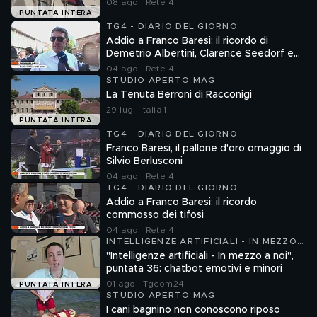
08 ago | Rete 4
PUNTATA INTERA
TG4 - DIARIO DEL GIORNO
Addio a Franco Baresi: il ricordo di
Demetrio Albertini, Clarence Seedorf e
Giovanni Galli
04 ago | Rete 4
STUDIO APERTO MAG
La Tenuta Berroni di Racconigi
29 lug | Italia 1
PUNTATA INTERA
TG4 - DIARIO DEL GIORNO
Franco Baresi, il pallone d'oro omaggio di
Silvio Berlusconi
04 ago | Rete 4
TG4 - DIARIO DEL GIORNO
Addio a Franco Baresi: il ricordo
commosso dei tifosi
04 ago | Rete 4
INTELLIGENZE ARTIFICIALI - IN MEZZO
A NOI
"Intelligenze artificiali - In mezzo a noi",
puntata 36: chatbot emotivi e minori
01 ago | Tgcom24
PUNTATA INTERA
STUDIO APERTO MAG
I cani bagnino non conoscono riposo