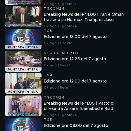
confini"
07 ago | Tgcom24
TGCOM24
Breaking News delle 14.00 | Iran e Oman
trattano su Hormuz, Trump escluso
07 ago | Tgcom24
TG5
Edizione ore 13.00 del 7 agosto
07 ago | Canale 5
PUNTATA INTERA
STUDIO APERTO
Edizione ore 12.25 del 7 agosto
07 ago | Italia 1
PUNTATA INTERA
TG4
Edizione ore 12.00 del 7 agosto
07 ago | Rete 4
PUNTATA INTERA
TGCOM24
Breaking News delle 11.00 | Patto di
difesa tra Ankara, Islamabad e Riad
07 ago | Tgcom24
TG5
Edizione ore 08.00 del 7 agosto