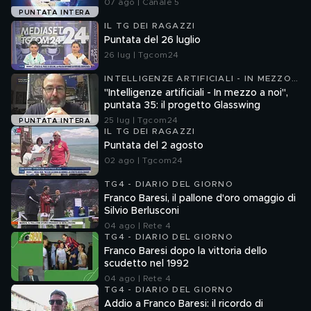
07 ago | Canale 5
PUNTATA INTERA
IL TG DEI RAGAZZI
Puntata del 26 luglio
26 lug | Tgcom24
INTELLIGENZE ARTIFICIALI - IN MEZZO
A NOI
"Intelligenze artificiali - In mezzo a noi",
puntata 35: il progetto Glasswing
25 lug | Tgcom24
PUNTATA INTERA
IL TG DEI RAGAZZI
Puntata del 2 agosto
02 ago | Tgcom24
TG4 - DIARIO DEL GIORNO
Franco Baresi, il pallone d'oro omaggio di
Silvio Berlusconi
04 ago | Rete 4
TG4 - DIARIO DEL GIORNO
Franco Baresi dopo la vittoria dello
scudetto nel 1992
04 ago | Rete 4
TG4 - DIARIO DEL GIORNO
Addio a Franco Baresi: il ricordo di