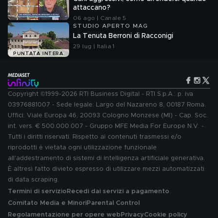
attaccano?
06 ago | Canale 5
STUDIO APERTO MAG
La Tenuta Berroni di Racconigi
29 lug | Italia 1
PUNTATA INTERA
Copyright ©1999-2026 RTI Business Digital - RTI S.p.A.: p. iva
03976881007 - Sede legale: Largo del Nazareno 8, 00187 Roma.
Uffici: Viale Europa 46, 20093 Cologno Monzese (MI) - Cap. Soc.
int. vers. € 500.000.007 - Gruppo MFE Media For Europe N.V. -
Tutti i diritti riservati. Rispetto ai contenuti trasmessi e/o
riprodotti è vietata ogni utilizzazione funzionale
all'addestramento di sistemi di intelligenza artificiale generativa.
È altresì fatto divieto espresso di utilizzare mezzi automatizzati
di data scraping.
Termini di servizio
Recedi dai servizi a pagamento
Comitato Media e Minori
Parental Control
Regolamentazione per opere web
Privacy
Cookie policy