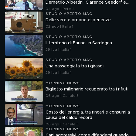
Demetrio Albertini, Clarence Seedorf e
Giovanni Galli
04 ago | Rete 4
STUDIO APERTO MAG
Delle vere e proprie esperienze
02 ago | Italia 1
STUDIO APERTO MAG
Il territorio di Baunei in Sardegna
29 lug | Italia 1
STUDIO APERTO MAG
Una passeggiata tra i girasoli
29 lug | Italia 1
MORNING NEWS
Biglietto milionario recuperato tra i rifiuti
06 ago | Canale 5
MORNING NEWS
Costo dell'energia, tra rincari e consumi a
causa del caldo record
06 ago | Canale 5
MORNING NEWS
Cani aggressivi, come difendersi quando