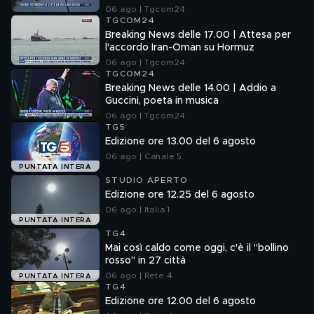
06 ago | Tgcom24
TGCOM24
Breaking News delle 17.00 | Attesa per
l'accordo Iran-Oman su Hormuz
06 ago | Tgcom24
TGCOM24
Breaking News delle 14.00 | Addio a
Guccini, poeta in musica
06 ago | Tgcom24
TG5
Edizione ore 13.00 del 6 agosto
06 ago | Canale 5
PUNTATA INTERA
STUDIO APERTO
Edizione ore 12.25 del 6 agosto
06 ago | Italia 1
PUNTATA INTERA
TG4
Mai così caldo come oggi, c'è il "bollino
rosso" in 27 città
06 ago | Rete 4
PUNTATA INTERA
TG4
Edizione ore 12.00 del 6 agosto