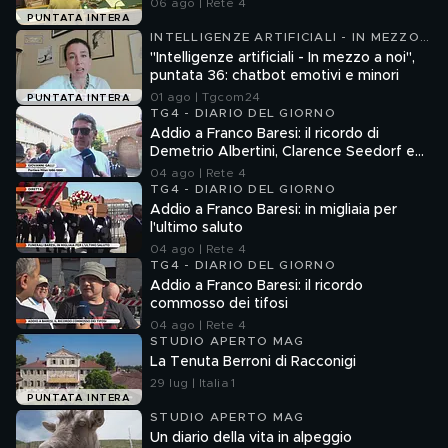
06 ago | Rete 4
PUNTATA INTERA
INTELLIGENZE ARTIFICIALI - IN MEZZO
A NOI
"Intelligenze artificiali - In mezzo a noi",
puntata 36: chatbot emotivi e minori
01 ago | Tgcom24
PUNTATA INTERA
TG4 - DIARIO DEL GIORNO
Addio a Franco Baresi: il ricordo di
Demetrio Albertini, Clarence Seedorf e
Giovanni Galli
04 ago | Rete 4
TG4 - DIARIO DEL GIORNO
Addio a Franco Baresi: in migliaia per
l'ultimo saluto
04 ago | Rete 4
TG4 - DIARIO DEL GIORNO
Addio a Franco Baresi: il ricordo
commosso dei tifosi
04 ago | Rete 4
STUDIO APERTO MAG
La Tenuta Berroni di Racconigi
29 lug | Italia 1
PUNTATA INTERA
STUDIO APERTO MAG
Un diario della vita in alpeggio