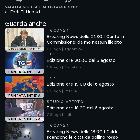
VAI ALLA SERIE
LA TUA LISTA
CONDIVIDI
di Fadi El Hnoud
Guarda anche
TGCOM24
Breaking News delle 21.30 | Conte in
Commissione: da me nessun illecito
06 ago | Tgcom24
PROSSIMO VIDEO
TG5
Edizione ore 20.00 del 6 agosto
06 ago | Canale 5
PUNTATA INTERA
TG4
Edizione ore 19.00 del 6 agosto
06 ago | Rete 4
PUNTATA INTERA
STUDIO APERTO
Edizione ore 18.30 del 6 agosto
06 ago | Italia 1
PUNTATA INTERA
TGCOM24
Breaking News delle 18.00 | Caldo,
scendono le città da bollino rosso