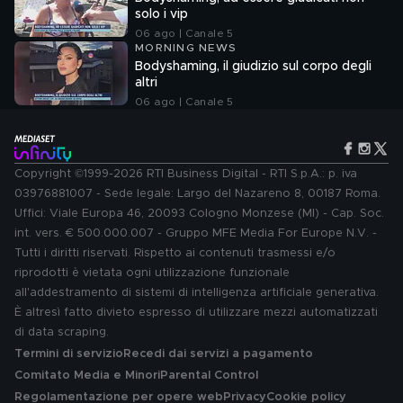
solo i vip
06 ago | Canale 5
MORNING NEWS
Bodyshaming, il giudizio sul corpo degli
altri
06 ago | Canale 5
Copyright ©1999-2026 RTI Business Digital - RTI S.p.A.: p. iva
03976881007 - Sede legale: Largo del Nazareno 8, 00187 Roma.
Uffici: Viale Europa 46, 20093 Cologno Monzese (MI) - Cap. Soc.
int. vers. € 500.000.007 - Gruppo MFE Media For Europe N.V. -
Tutti i diritti riservati. Rispetto ai contenuti trasmessi e/o
riprodotti è vietata ogni utilizzazione funzionale
all'addestramento di sistemi di intelligenza artificiale generativa.
È altresì fatto divieto espresso di utilizzare mezzi automatizzati
di data scraping.
Termini di servizio
Recedi dai servizi a pagamento
Comitato Media e Minori
Parental Control
Regolamentazione per opere web
Privacy
Cookie policy