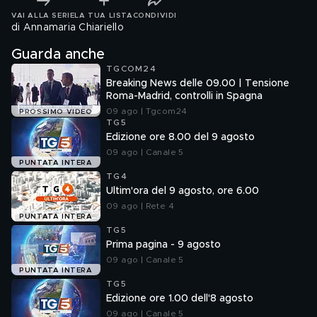
VAI ALLA SERIE
LA TUA LISTA
CONDIVIDI
di Annamaria Chiariello
Guarda anche
TGCOM24
Breaking News delle 09.00 | Tensione
Roma-Madrid, controlli in Spagna
09 ago | Tgcom24
PROSSIMO VIDEO
TG5
Edizione ore 8.00 del 9 agosto
09 ago | Canale 5
PUNTATA INTERA
TG4
Ultim'ora del 9 agosto, ore 6.00
09 ago | Rete 4
PUNTATA INTERA
TG5
Prima pagina - 9 agosto
09 ago | Canale 5
PUNTATA INTERA
TG5
Edizione ore 1.00 dell'8 agosto
09 ago | Canale 5