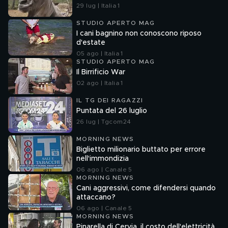
29 lug | Italia 1
STUDIO APERTO MAG
I cani bagnino non conoscono riposo
d'estate
05 ago | Italia 1
STUDIO APERTO MAG
Il Birrificio War
02 ago | Italia 1
IL TG DEI RAGAZZI
Puntata del 26 luglio
26 lug | Tgcom24
MORNING NEWS
Biglietto milionario buttato per errore
nell'immondizia
06 ago | Canale 5
MORNING NEWS
Cani aggressivi, come difendersi quando
attaccano?
06 ago | Canale 5
MORNING NEWS
Pinarella di Cervia, il costo dell'elettricità