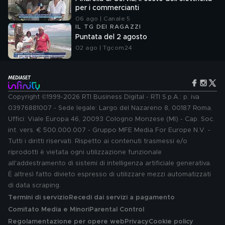
per i commercianti
06 ago | Canale 5
IL TG DEI RAGAZZI
Puntata del 2 agosto
02 ago | Tgcom24
Copyright ©1999-2026 RTI Business Digital - RTI S.p.A.: p. iva
03976881007 - Sede legale: Largo del Nazareno 8, 00187 Roma.
Uffici: Viale Europa 46, 20093 Cologno Monzese (MI) - Cap. Soc.
int. vers. € 500.000.007 - Gruppo MFE Media For Europe N.V. -
Tutti i diritti riservati. Rispetto ai contenuti trasmessi e/o
riprodotti è vietata ogni utilizzazione funzionale
all'addestramento di sistemi di intelligenza artificiale generativa.
È altresì fatto divieto espresso di utilizzare mezzi automatizzati
di data scraping.
Termini di servizio
Recedi dai servizi a pagamento
Comitato Media e Minori
Parental Control
Regolamentazione per opere web
Privacy
Cookie policy