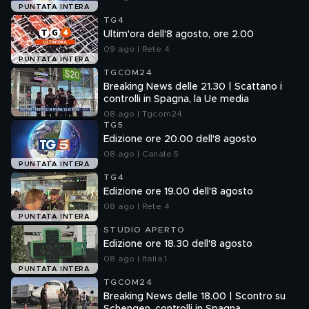
PUNTATA INTERA
TG4
Ultim'ora dell'8 agosto, ore 2.00
09 ago | Rete 4
PUNTATA INTERA
TGCOM24
Breaking News delle 21.30 | Scattano i
controlli in Spagna, la Ue media
08 ago | Tgcom24
TG5
Edizione ore 20.00 dell'8 agosto
08 ago | Canale 5
PUNTATA INTERA
TG4
Edizione ore 19.00 dell'8 agosto
08 ago | Rete 4
PUNTATA INTERA
STUDIO APERTO
Edizione ore 18.30 dell'8 agosto
08 ago | Italia 1
PUNTATA INTERA
TGCOM24
Breaking News delle 18.00 | Scontro su