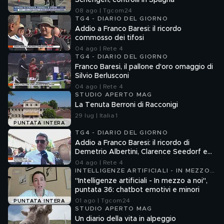
Schengen, controlli in Spagna
08 ago | Tgcom24
TG4 - DIARIO DEL GIORNO
Addio a Franco Baresi: il ricordo
commosso dei tifosi
04 ago | Rete 4
TG4 - DIARIO DEL GIORNO
Franco Baresi, il pallone d'oro omaggio di
Silvio Berlusconi
04 ago | Rete 4
STUDIO APERTO MAG
La Tenuta Berroni di Racconigi
29 lug | Italia 1
PUNTATA INTERA
TG4 - DIARIO DEL GIORNO
Addio a Franco Baresi: il ricordo di
Demetrio Albertini, Clarence Seedorf e
Giovanni Galli
04 ago | Rete 4
INTELLIGENZE ARTIFICIALI - IN MEZZO
A NOI
"Intelligenze artificiali - In mezzo a noi",
puntata 36: chatbot emotivi e minori
01 ago | Tgcom24
PUNTATA INTERA
STUDIO APERTO MAG
Un diario della vita in alpeggio