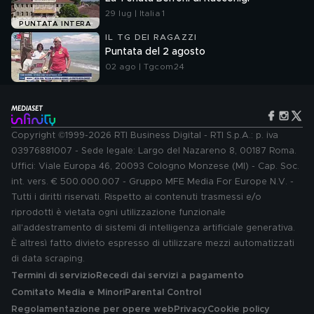
29 lug | Italia 1
PUNTATA INTERA
IL TG DEI RAGAZZI
Puntata del 2 agosto
02 ago | Tgcom24
Copyright ©1999-2026 RTI Business Digital - RTI S.p.A.: p. iva
03976881007 - Sede legale: Largo del Nazareno 8, 00187 Roma.
Uffici: Viale Europa 46, 20093 Cologno Monzese (MI) - Cap. Soc.
int. vers. € 500.000.007 - Gruppo MFE Media For Europe N.V. -
Tutti i diritti riservati. Rispetto ai contenuti trasmessi e/o
riprodotti è vietata ogni utilizzazione funzionale
all'addestramento di sistemi di intelligenza artificiale generativa.
È altresì fatto divieto espresso di utilizzare mezzi automatizzati
di data scraping.
Termini di servizio
Recedi dai servizi a pagamento
Comitato Media e Minori
Parental Control
Regolamentazione per opere web
Privacy
Cookie policy