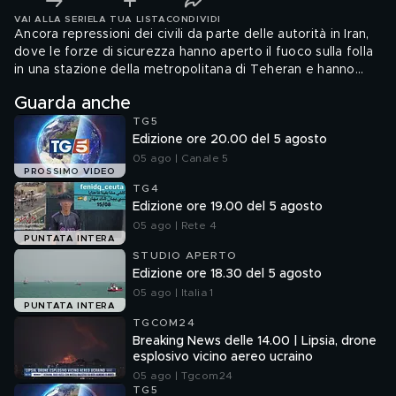
VAI ALLA SERIE
LA TUA LISTA
CONDIVIDI
Ancora repressioni dei civili da parte delle autorità in Iran,
dove le forze di sicurezza hanno aperto il fuoco sulla folla
in una stazione della metropolitana di Teheran e hanno
picchiato alcune donne che non indossavano il velo. A
Guarda anche
riportarlo il Guardian, che cita filmati condivisi sui social."Un
TG5
gruppo di uomini armati ha aperto il fuoco in un bazar di
Edizione ore 20.00 del 5 agosto
Izeh, uccidendo almeno cinque persone e ferendo civili e
forze di sicurezza.
05 ago | Canale 5
PROSSIMO VIDEO
TG4
Edizione ore 19.00 del 5 agosto
05 ago | Rete 4
PUNTATA INTERA
STUDIO APERTO
Edizione ore 18.30 del 5 agosto
05 ago | Italia 1
PUNTATA INTERA
TGCOM24
Breaking News delle 14.00 | Lipsia, drone
esplosivo vicino aereo ucraino
05 ago | Tgcom24
TG5