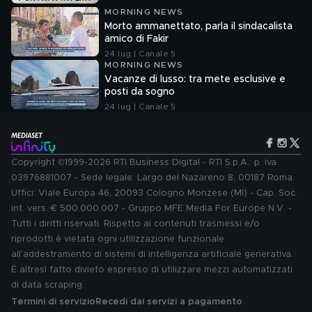
MORNING NEWS
Morto ammanettato, parla il sindacalista
amico di Fakir
24 lug | Canale 5
MORNING NEWS
Vacanze di lusso: tra mete esclusive e
posti da sogno
24 lug | Canale 5
Copyright ©1999-2026 RTI Business Digital - RTI S.p.A.: p. iva
03976881007 - Sede legale: Largo del Nazareno 8, 00187 Roma.
Uffici: Viale Europa 46, 20093 Cologno Monzese (MI) - Cap. Soc.
int. vers. € 500.000.007 - Gruppo MFE Media For Europe N.V. -
Tutti i diritti riservati. Rispetto ai contenuti trasmessi e/o
riprodotti è vietata ogni utilizzazione funzionale
all'addestramento di sistemi di intelligenza artificiale generativa.
È altresì fatto divieto espresso di utilizzare mezzi automatizzati
di data scraping.
Termini di servizio
Recedi dai servizi a pagamento