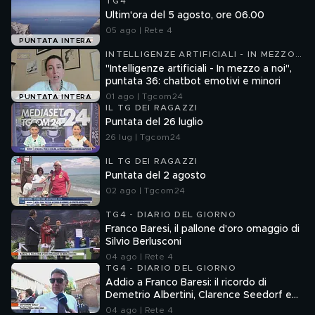
TG4
Ultim'ora del 5 agosto, ore 06.00
05 ago | Rete 4
PUNTATA INTERA
INTELLIGENZE ARTIFICIALI - IN MEZZO
A NOI
"Intelligenze artificiali - In mezzo a noi",
puntata 36: chatbot emotivi e minori
01 ago | Tgcom24
PUNTATA INTERA
IL TG DEI RAGAZZI
Puntata del 26 luglio
26 lug | Tgcom24
IL TG DEI RAGAZZI
Puntata del 2 agosto
02 ago | Tgcom24
TG4 - DIARIO DEL GIORNO
Franco Baresi, il pallone d'oro omaggio di
Silvio Berlusconi
04 ago | Rete 4
TG4 - DIARIO DEL GIORNO
Addio a Franco Baresi: il ricordo di
Demetrio Albertini, Clarence Seedorf e
Giovanni Galli
04 ago | Rete 4