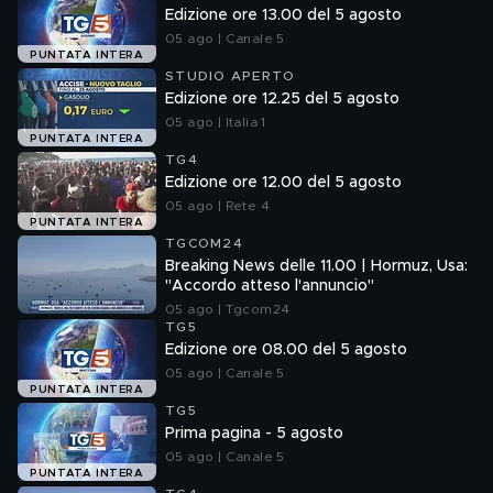
Edizione ore 13.00 del 5 agosto
05 ago | Canale 5
PUNTATA INTERA
STUDIO APERTO
Edizione ore 12.25 del 5 agosto
05 ago | Italia 1
PUNTATA INTERA
TG4
Edizione ore 12.00 del 5 agosto
05 ago | Rete 4
PUNTATA INTERA
TGCOM24
Breaking News delle 11.00 | Hormuz, Usa:
"Accordo atteso l'annuncio"
05 ago | Tgcom24
TG5
Edizione ore 08.00 del 5 agosto
05 ago | Canale 5
PUNTATA INTERA
TG5
Prima pagina - 5 agosto
05 ago | Canale 5
PUNTATA INTERA