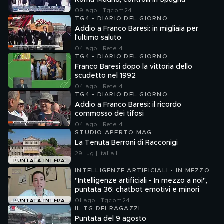
Roma-Madrid, controlli in Spagna
09 ago | Tgcom24
TG4 - DIARIO DEL GIORNO
Addio a Franco Baresi: in migliaia per
l'ultimo saluto
04 ago | Rete 4
TG4 - DIARIO DEL GIORNO
Franco Baresi dopo la vittoria dello
scudetto nel 1992
04 ago | Rete 4
TG4 - DIARIO DEL GIORNO
Addio a Franco Baresi: il ricordo
commosso dei tifosi
04 ago | Rete 4
STUDIO APERTO MAG
La Tenuta Berroni di Racconigi
29 lug | Italia 1
PUNTATA INTERA
INTELLIGENZE ARTIFICIALI - IN MEZZO
A NOI
"Intelligenze artificiali - In mezzo a noi",
puntata 36: chatbot emotivi e minori
01 ago | Tgcom24
PUNTATA INTERA
IL TG DEI RAGAZZI
Puntata del 9 agosto