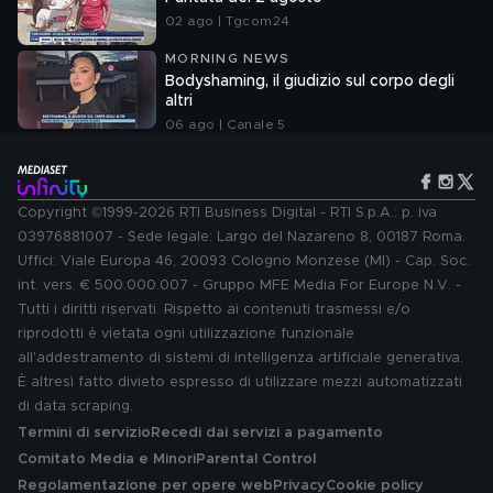
02 ago | Tgcom24
MORNING NEWS
Bodyshaming, il giudizio sul corpo degli
altri
06 ago | Canale 5
Copyright ©1999-2026 RTI Business Digital - RTI S.p.A.: p. iva
03976881007 - Sede legale: Largo del Nazareno 8, 00187 Roma.
Uffici: Viale Europa 46, 20093 Cologno Monzese (MI) - Cap. Soc.
int. vers. € 500.000.007 - Gruppo MFE Media For Europe N.V. -
Tutti i diritti riservati. Rispetto ai contenuti trasmessi e/o
riprodotti è vietata ogni utilizzazione funzionale
all'addestramento di sistemi di intelligenza artificiale generativa.
È altresì fatto divieto espresso di utilizzare mezzi automatizzati
di data scraping.
Termini di servizio
Recedi dai servizi a pagamento
Comitato Media e Minori
Parental Control
Regolamentazione per opere web
Privacy
Cookie policy