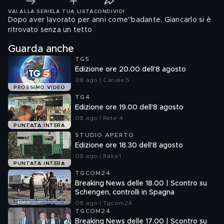
VAI ALLA SERIE
LA TUA LISTA
CONDIVIDI
Dopo aver lavorato per anni come"badante, Giancarlo si è
ritrovato senza un tetto
Guarda anche
TG5
Edizione ore 20.00 dell'8 agosto
08 ago | Canale 5
PROSSIMO VIDEO
TG4
Edizione ore 19.00 dell'8 agosto
08 ago | Rete 4
PUNTATA INTERA
STUDIO APERTO
Edizione ore 18.30 dell'8 agosto
08 ago | Italia 1
PUNTATA INTERA
TGCOM24
Breaking News delle 18.00 | Scontro su
Schengen, controlli in Spagna
08 ago | Tgcom24
TGCOM24
Breaking News delle 17.00 | Scontro su