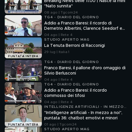
Breaking News delle 11.00 | Nasce la mini
"Nato sunnita"
08 ago | Tgcom24
TG4 - DIARIO DEL GIORNO
Addio a Franco Baresi: il ricordo di
Demetrio Albertini, Clarence Seedorf e
Giovanni Galli
04 ago | Rete 4
STUDIO APERTO MAG
La Tenuta Berroni di Racconigi
29 lug | Italia 1
PUNTATA INTERA
TG4 - DIARIO DEL GIORNO
Franco Baresi, il pallone d'oro omaggio di
Silvio Berlusconi
04 ago | Rete 4
TG4 - DIARIO DEL GIORNO
Addio a Franco Baresi: il ricordo
commosso dei tifosi
04 ago | Rete 4
INTELLIGENZE ARTIFICIALI - IN MEZZO
A NOI
"Intelligenze artificiali - In mezzo a noi",
puntata 36: chatbot emotivi e minori
01 ago | Tgcom24
PUNTATA INTERA
STUDIO APERTO MAG