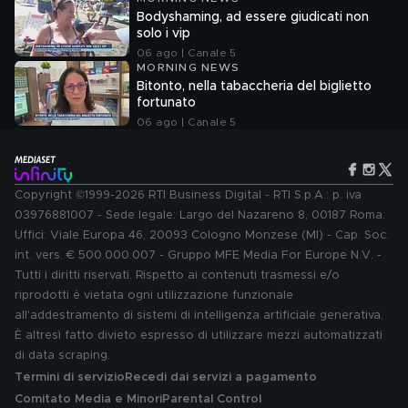
Bodyshaming, ad essere giudicati non
solo i vip
06 ago | Canale 5
MORNING NEWS
Bitonto, nella tabaccheria del biglietto
fortunato
06 ago | Canale 5
Copyright ©1999-2026 RTI Business Digital - RTI S.p.A.: p. iva
03976881007 - Sede legale: Largo del Nazareno 8, 00187 Roma.
Uffici: Viale Europa 46, 20093 Cologno Monzese (MI) - Cap. Soc.
int. vers. € 500.000.007 - Gruppo MFE Media For Europe N.V. -
Tutti i diritti riservati. Rispetto ai contenuti trasmessi e/o
riprodotti è vietata ogni utilizzazione funzionale
all'addestramento di sistemi di intelligenza artificiale generativa.
È altresì fatto divieto espresso di utilizzare mezzi automatizzati
di data scraping.
Termini di servizio
Recedi dai servizi a pagamento
Comitato Media e Minori
Parental Control