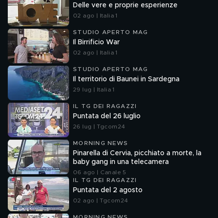
Delle vere e proprie esperienze
02 ago | Italia 1
STUDIO APERTO MAG
Il Birrificio War
02 ago | Italia 1
STUDIO APERTO MAG
Il territorio di Baunei in Sardegna
29 lug | Italia 1
IL TG DEI RAGAZZI
Puntata del 26 luglio
26 lug | Tgcom24
MORNING NEWS
Pinarella di Cervia, picchiato a morte, la
baby gang in una telecamera
06 ago | Canale 5
IL TG DEI RAGAZZI
Puntata del 2 agosto
02 ago | Tgcom24
MORNING NEWS