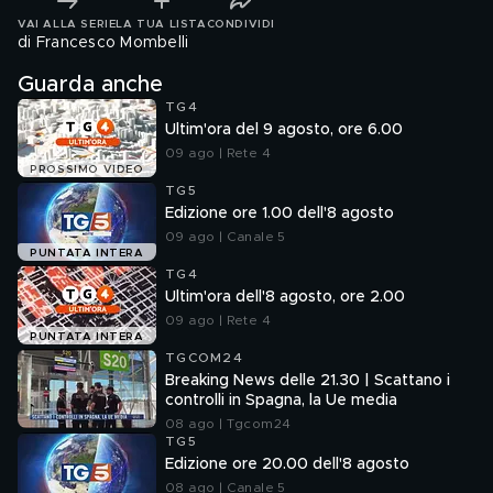
VAI ALLA SERIE
LA TUA LISTA
CONDIVIDI
di Francesco Mombelli
Guarda anche
TG4
Ultim'ora del 9 agosto, ore 6.00
09 ago | Rete 4
PROSSIMO VIDEO
TG5
Edizione ore 1.00 dell'8 agosto
09 ago | Canale 5
PUNTATA INTERA
TG4
Ultim'ora dell'8 agosto, ore 2.00
09 ago | Rete 4
PUNTATA INTERA
TGCOM24
Breaking News delle 21.30 | Scattano i
controlli in Spagna, la Ue media
08 ago | Tgcom24
TG5
Edizione ore 20.00 dell'8 agosto
08 ago | Canale 5