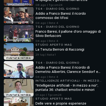
la Spagna, il governo non arretra
08 ago | Tgcom24
TG4 - DIARIO DEL GIORNO
Addio a Franco Baresi: il ricordo
commosso dei tifosi
04 ago | Rete 4
TG4 - DIARIO DEL GIORNO
Franco Baresi, il pallone d'oro omaggio di
Silvio Berlusconi
04 ago | Rete 4
STUDIO APERTO MAG
La Tenuta Berroni di Racconigi
29 lug | Italia 1
PUNTATA INTERA
TG4 - DIARIO DEL GIORNO
Addio a Franco Baresi: il ricordo di
Demetrio Albertini, Clarence Seedorf e
Giovanni Galli
04 ago | Rete 4
INTELLIGENZE ARTIFICIALI - IN MEZZO
A NOI
"Intelligenze artificiali - In mezzo a noi",
puntata 36: chatbot emotivi e minori
01 ago | Tgcom24
PUNTATA INTERA
STUDIO APERTO MAG
Delle vere e proprie esperienze