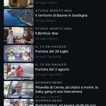
02 ago | Italia 1
STUDIO APERTO MAG
Il territorio di Baunei in Sardegna
29 lug | Italia 1
STUDIO APERTO MAG
Il Birrificio War
02 ago | Italia 1
IL TG DEI RAGAZZI
Puntata del 26 luglio
26 lug | Tgcom24
IL TG DEI RAGAZZI
Puntata del 2 agosto
02 ago | Tgcom24
MORNING NEWS
Pinarella di Cervia, picchiato a morte, la
baby gang in una telecamera
06 ago | Canale 5
MORNING NEWS
Bodyshaming, ad essere giudicati non