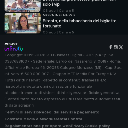
solo i vip
06 ago | Canale 5
MORNING NEWS
Bitonto, nella tabaccheria del biglietto
fortunato
06 ago | Canale 5
Copyright ©1999-2026 RTI Business Digital - RTI S.p.A.: p. iva
03976881007 - Sede legale: Largo del Nazareno 8, 00187 Roma.
Uffici: Viale Europa 46, 20093 Cologno Monzese (MI) - Cap. Soc.
int. vers. € 500.000.007 - Gruppo MFE Media For Europe N.V. -
Tutti i diritti riservati. Rispetto ai contenuti trasmessi e/o
riprodotti è vietata ogni utilizzazione funzionale
all'addestramento di sistemi di intelligenza artificiale generativa.
È altresì fatto divieto espresso di utilizzare mezzi automatizzati
di data scraping.
Termini di servizio
Recedi dai servizi a pagamento
Comitato Media e Minori
Parental Control
Regolamentazione per opere web
Privacy
Cookie policy