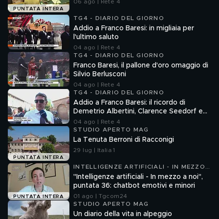
06 ago | Rete 4
PUNTATA INTERA
TG4 - DIARIO DEL GIORNO
Addio a Franco Baresi: in migliaia per
l'ultimo saluto
04 ago | Rete 4
TG4 - DIARIO DEL GIORNO
Franco Baresi, il pallone d'oro omaggio di
Silvio Berlusconi
04 ago | Rete 4
TG4 - DIARIO DEL GIORNO
Addio a Franco Baresi: il ricordo di
Demetrio Albertini, Clarence Seedorf e
Giovanni Galli
04 ago | Rete 4
STUDIO APERTO MAG
La Tenuta Berroni di Racconigi
29 lug | Italia 1
PUNTATA INTERA
INTELLIGENZE ARTIFICIALI - IN MEZZO
A NOI
"Intelligenze artificiali - In mezzo a noi",
puntata 36: chatbot emotivi e minori
01 ago | Tgcom24
PUNTATA INTERA
STUDIO APERTO MAG
Un diario della vita in alpeggio