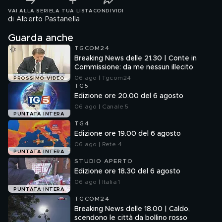
VAI ALLA SERIE
LA TUA LISTA
CONDIVIDI
di Alberto Pastanella
Guarda anche
TGCOM24
Breaking News delle 21.30 | Conte in
Commissione: da me nessun illecito
06 ago | Tgcom24
PROSSIMO VIDEO
TG5
Edizione ore 20.00 del 6 agosto
06 ago | Canale 5
PUNTATA INTERA
TG4
Edizione ore 19.00 del 6 agosto
06 ago | Rete 4
PUNTATA INTERA
STUDIO APERTO
Edizione ore 18.30 del 6 agosto
06 ago | Italia 1
PUNTATA INTERA
TGCOM24
Breaking News delle 18.00 | Caldo,
scendono le città da bollino rosso