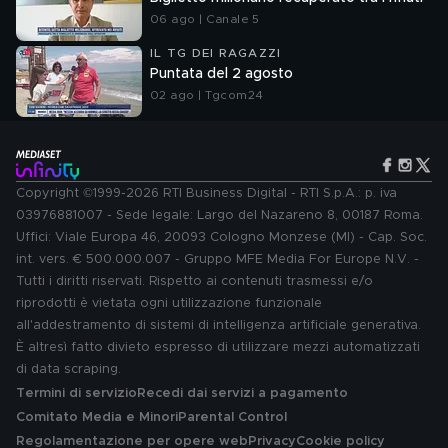
06 ago | Canale 5
IL TG DEI RAGAZZI
Puntata del 2 agosto
02 ago | Tgcom24
Copyright ©1999-2026 RTI Business Digital - RTI S.p.A.: p. iva
03976881007 - Sede legale: Largo del Nazareno 8, 00187 Roma.
Uffici: Viale Europa 46, 20093 Cologno Monzese (MI) - Cap. Soc.
int. vers. € 500.000.007 - Gruppo MFE Media For Europe N.V. -
Tutti i diritti riservati. Rispetto ai contenuti trasmessi e/o
riprodotti è vietata ogni utilizzazione funzionale
all'addestramento di sistemi di intelligenza artificiale generativa.
È altresì fatto divieto espresso di utilizzare mezzi automatizzati
di data scraping.
Termini di servizio
Recedi dai servizi a pagamento
Comitato Media e Minori
Parental Control
Regolamentazione per opere web
Privacy
Cookie policy