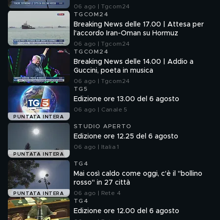
06 ago | Tgcom24
TGCOM24
Breaking News delle 17.00 | Attesa per
l'accordo Iran-Oman su Hormuz
06 ago | Tgcom24
TGCOM24
Breaking News delle 14.00 | Addio a
Guccini, poeta in musica
06 ago | Tgcom24
TG5
Edizione ore 13.00 del 6 agosto
06 ago | Canale 5
PUNTATA INTERA
STUDIO APERTO
Edizione ore 12.25 del 6 agosto
06 ago | Italia 1
PUNTATA INTERA
TG4
Mai così caldo come oggi, c'è il "bollino
rosso" in 27 città
06 ago | Rete 4
PUNTATA INTERA
TG4
Edizione ore 12.00 del 6 agosto