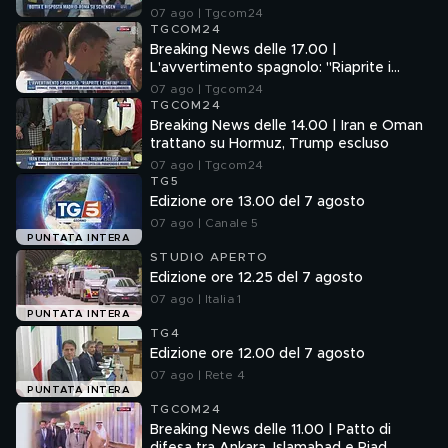
07 ago | Tgcom24
TGCOM24
Breaking News delle 17.00 |
L'avvertimento spagnolo: "Riaprite i
confini"
07 ago | Tgcom24
TGCOM24
Breaking News delle 14.00 | Iran e Oman
trattano su Hormuz, Trump escluso
07 ago | Tgcom24
TG5
Edizione ore 13.00 del 7 agosto
07 ago | Canale 5
PUNTATA INTERA
STUDIO APERTO
Edizione ore 12.25 del 7 agosto
07 ago | Italia 1
PUNTATA INTERA
TG4
Edizione ore 12.00 del 7 agosto
07 ago | Rete 4
PUNTATA INTERA
TGCOM24
Breaking News delle 11.00 | Patto di