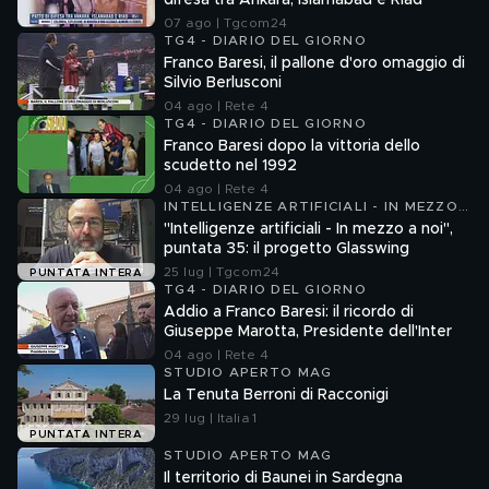
difesa tra Ankara, Islamabad e Riad
07 ago | Tgcom24
TG4 - DIARIO DEL GIORNO
Franco Baresi, il pallone d'oro omaggio di
Silvio Berlusconi
04 ago | Rete 4
TG4 - DIARIO DEL GIORNO
Franco Baresi dopo la vittoria dello
scudetto nel 1992
04 ago | Rete 4
INTELLIGENZE ARTIFICIALI - IN MEZZO
A NOI
"Intelligenze artificiali - In mezzo a noi",
puntata 35: il progetto Glasswing
25 lug | Tgcom24
PUNTATA INTERA
TG4 - DIARIO DEL GIORNO
Addio a Franco Baresi: il ricordo di
Giuseppe Marotta, Presidente dell'Inter
04 ago | Rete 4
STUDIO APERTO MAG
La Tenuta Berroni di Racconigi
29 lug | Italia 1
PUNTATA INTERA
STUDIO APERTO MAG
Il territorio di Baunei in Sardegna