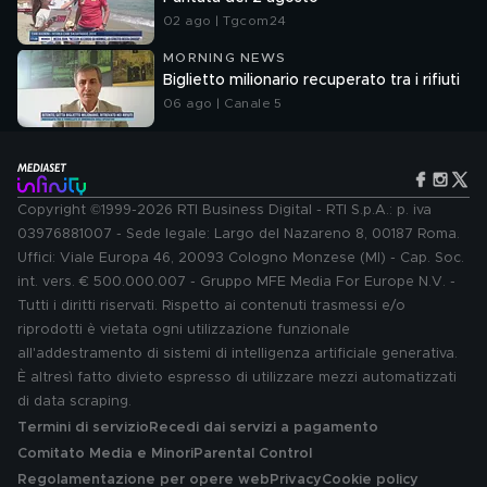
02 ago | Tgcom24
MORNING NEWS
Biglietto milionario recuperato tra i rifiuti
06 ago | Canale 5
Copyright ©1999-2026 RTI Business Digital - RTI S.p.A.: p. iva
03976881007 - Sede legale: Largo del Nazareno 8, 00187 Roma.
Uffici: Viale Europa 46, 20093 Cologno Monzese (MI) - Cap. Soc.
int. vers. € 500.000.007 - Gruppo MFE Media For Europe N.V. -
Tutti i diritti riservati. Rispetto ai contenuti trasmessi e/o
riprodotti è vietata ogni utilizzazione funzionale
all'addestramento di sistemi di intelligenza artificiale generativa.
È altresì fatto divieto espresso di utilizzare mezzi automatizzati
di data scraping.
Termini di servizio
Recedi dai servizi a pagamento
Comitato Media e Minori
Parental Control
Regolamentazione per opere web
Privacy
Cookie policy