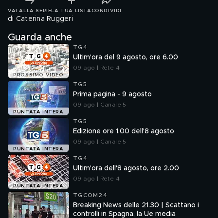
VAI ALLA SERIE
LA TUA LISTA
CONDIVIDI
di Caterina Ruggeri
Guarda anche
TG4
Ultim'ora del 9 agosto, ore 6.00
09 ago | Rete 4
PROSSIMO VIDEO
TG5
Prima pagina - 9 agosto
09 ago | Canale 5
PUNTATA INTERA
TG5
Edizione ore 1.00 dell'8 agosto
09 ago | Canale 5
PUNTATA INTERA
TG4
Ultim'ora dell'8 agosto, ore 2.00
09 ago | Rete 4
PUNTATA INTERA
TGCOM24
Breaking News delle 21.30 | Scattano i
controlli in Spagna, la Ue media