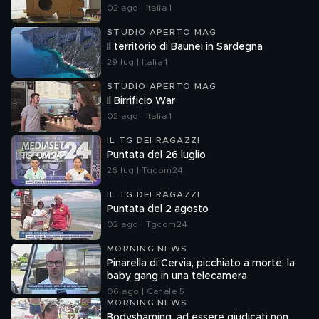
02 ago | Italia 1
STUDIO APERTO MAG
Il territorio di Baunei in Sardegna
29 lug | Italia 1
STUDIO APERTO MAG
Il Birrificio War
02 ago | Italia 1
IL TG DEI RAGAZZI
Puntata del 26 luglio
26 lug | Tgcom24
IL TG DEI RAGAZZI
Puntata del 2 agosto
02 ago | Tgcom24
MORNING NEWS
Pinarella di Cervia, picchiato a morte, la
baby gang in una telecamera
06 ago | Canale 5
MORNING NEWS
Bodyshaming, ad essere giudicati non