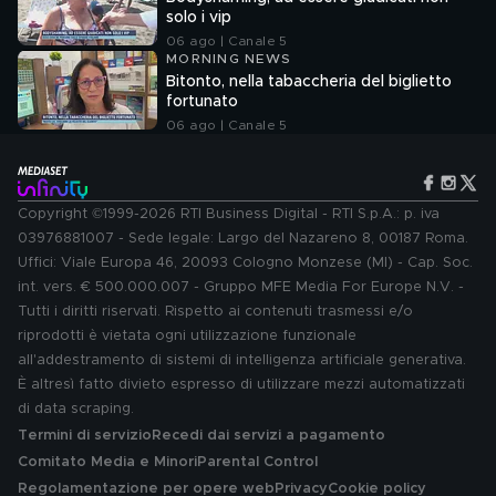
solo i vip
06 ago | Canale 5
MORNING NEWS
Bitonto, nella tabaccheria del biglietto
fortunato
06 ago | Canale 5
Copyright ©1999-2026 RTI Business Digital - RTI S.p.A.: p. iva
03976881007 - Sede legale: Largo del Nazareno 8, 00187 Roma.
Uffici: Viale Europa 46, 20093 Cologno Monzese (MI) - Cap. Soc.
int. vers. € 500.000.007 - Gruppo MFE Media For Europe N.V. -
Tutti i diritti riservati. Rispetto ai contenuti trasmessi e/o
riprodotti è vietata ogni utilizzazione funzionale
all'addestramento di sistemi di intelligenza artificiale generativa.
È altresì fatto divieto espresso di utilizzare mezzi automatizzati
di data scraping.
Termini di servizio
Recedi dai servizi a pagamento
Comitato Media e Minori
Parental Control
Regolamentazione per opere web
Privacy
Cookie policy