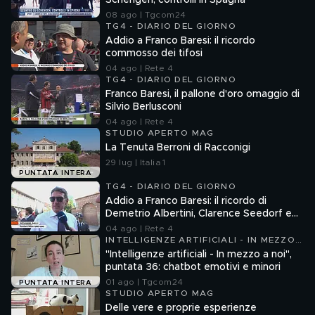
Schengen, controlli in Spagna
08 ago | Tgcom24
TG4 - DIARIO DEL GIORNO
Addio a Franco Baresi: il ricordo
commosso dei tifosi
04 ago | Rete 4
TG4 - DIARIO DEL GIORNO
Franco Baresi, il pallone d'oro omaggio di
Silvio Berlusconi
04 ago | Rete 4
STUDIO APERTO MAG
La Tenuta Berroni di Racconigi
29 lug | Italia 1
PUNTATA INTERA
TG4 - DIARIO DEL GIORNO
Addio a Franco Baresi: il ricordo di
Demetrio Albertini, Clarence Seedorf e
Giovanni Galli
04 ago | Rete 4
INTELLIGENZE ARTIFICIALI - IN MEZZO
A NOI
"Intelligenze artificiali - In mezzo a noi",
puntata 36: chatbot emotivi e minori
01 ago | Tgcom24
PUNTATA INTERA
STUDIO APERTO MAG
Delle vere e proprie esperienze