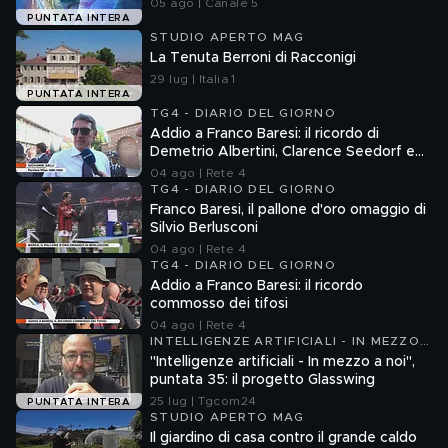
05 ago | Canale 5
PUNTATA INTERA
STUDIO APERTO MAG
La Tenuta Berroni di Racconigi
29 lug | Italia 1
PUNTATA INTERA
TG4 - DIARIO DEL GIORNO
Addio a Franco Baresi: il ricordo di
Demetrio Albertini, Clarence Seedorf e
Giovanni Galli
04 ago | Rete 4
TG4 - DIARIO DEL GIORNO
Franco Baresi, il pallone d'oro omaggio di
Silvio Berlusconi
04 ago | Rete 4
TG4 - DIARIO DEL GIORNO
Addio a Franco Baresi: il ricordo
commosso dei tifosi
04 ago | Rete 4
INTELLIGENZE ARTIFICIALI - IN MEZZO
A NOI
"Intelligenze artificiali - In mezzo a noi",
puntata 35: il progetto Glasswing
25 lug | Tgcom24
PUNTATA INTERA
STUDIO APERTO MAG
Il giardino di casa contro il grande caldo