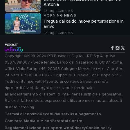
Antonia
23 lug | Canale 5
MORNING NEWS
Tregua dal caldo, nuova perturbazione in
arrivo
23 lug | Canale 5
Copyright ©1999-2026 RTI Business Digital - RTI S.p.A.: p. iva
03976881007 - Sede legale: Largo del Nazareno 8, 00187 Roma.
Uffici: Viale Europa 46, 20093 Cologno Monzese (MI) - Cap. Soc.
int. vers. € 500.000.007 - Gruppo MFE Media For Europe N.V. -
Tutti i diritti riservati. Rispetto ai contenuti trasmessi e/o
riprodotti è vietata ogni utilizzazione funzionale
all'addestramento di sistemi di intelligenza artificiale generativa.
È altresì fatto divieto espresso di utilizzare mezzi automatizzati
di data scraping.
Termini di servizio
Recedi dai servizi a pagamento
Comitato Media e Minori
Parental Control
Regolamentazione per opere web
Privacy
Cookie policy