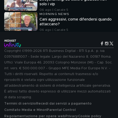
solo i vip
06 ago | Canale 5
MORNING NEWS
Cani aggressivi, come difendersi quando
attaccano?
06 ago | Canale 5
Copyright ©1999-2026 RTI Business Digital - RTI S.p.A.: p. iva
03976881007 - Sede legale: Largo del Nazareno 8, 00187 Roma.
Uffici: Viale Europa 46, 20093 Cologno Monzese (MI) - Cap. Soc.
int. vers. € 500.000.007 - Gruppo MFE Media For Europe N.V. -
Tutti i diritti riservati. Rispetto ai contenuti trasmessi e/o
riprodotti è vietata ogni utilizzazione funzionale
all'addestramento di sistemi di intelligenza artificiale generativa.
È altresì fatto divieto espresso di utilizzare mezzi automatizzati
di data scraping.
Termini di servizio
Recedi dai servizi a pagamento
Comitato Media e Minori
Parental Control
Regolamentazione per opere web
Privacy
Cookie policy