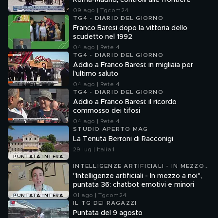
Roma-Madrid, controlli alle frontiere
09 ago | Tgcom24
TG4 - DIARIO DEL GIORNO
Franco Baresi dopo la vittoria dello
scudetto nel 1992
04 ago | Rete 4
TG4 - DIARIO DEL GIORNO
Addio a Franco Baresi: in migliaia per
l'ultimo saluto
04 ago | Rete 4
TG4 - DIARIO DEL GIORNO
Addio a Franco Baresi: il ricordo
commosso dei tifosi
04 ago | Rete 4
STUDIO APERTO MAG
La Tenuta Berroni di Racconigi
29 lug | Italia 1
PUNTATA INTERA
INTELLIGENZE ARTIFICIALI - IN MEZZO
A NOI
"Intelligenze artificiali - In mezzo a noi",
puntata 36: chatbot emotivi e minori
01 ago | Tgcom24
PUNTATA INTERA
IL TG DEI RAGAZZI
Puntata del 9 agosto