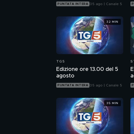
05 ago | Canale 5
PUNTATA INTERA
P
32 MIN
TG5
S
Edizione ore 13.00 del 5
E
agosto
a
05 ago | Canale 5
PUNTATA INTERA
P
35 MIN