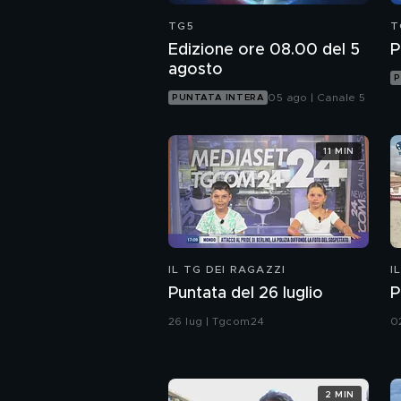
TG5
T
Edizione ore 08.00 del 5
P
agosto
P
05 ago | Canale 5
PUNTATA INTERA
11 MIN
IL TG DEI RAGAZZI
I
Puntata del 26 luglio
P
26 lug | Tgcom24
0
2 MIN