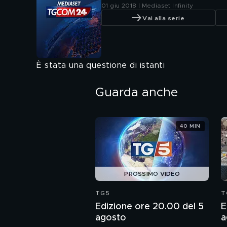
01 giu 2018 | Mediaset Infinity
Vai alla serie
È stata una questione di istanti
Guarda anche
40 MIN
PROSSIMO VIDEO
TG5
T
Edizione ore 20.00 del 5
E
agosto
a