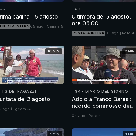
G5
TG4
rima pagina - 5 agosto
Ultim'ora del 5 agosto,
ore 06.00
05 ago | Canale 5
UNTATA INTERA
05 ago | Rete 4
PUNTATA INTERA
10 MIN
2 MIN
L TG DEI RAGAZZI
TG4 - DIARIO DEL GIORNO
untata del 2 agosto
Addio a Franco Baresi: il
ricordo commosso dei
2 ago | Tgcom24
tifosi
04 ago | Rete 4
4 MIN
4 MIN