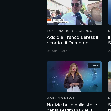
TG4 - DIARIO DEL GIORNO
S
Addio a Franco Baresi: il
I
ricordo di Demetrio
S
Albertini, Clarence
04 ago | Rete 4
29
Seedorf e Giovanni Galli
2 MIN
MORNING NEWS
M
Notizie belle dalle stelle
S
per la settimana del 3
r