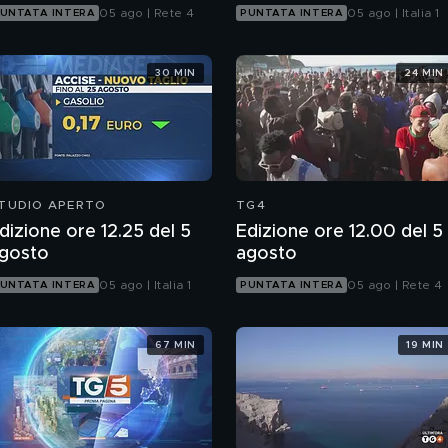
05 ago | Rete 4
05 ago | Italia 1
UNTATA INTERA
PUNTATA INTERA
30 MIN
24 MIN
TUDIO APERTO
TG4
dizione ore 12.25 del 5
Edizione ore 12.00 del 5
gosto
agosto
05 ago | Italia 1
05 ago | Rete 4
UNTATA INTERA
PUNTATA INTERA
67 MIN
19 MIN