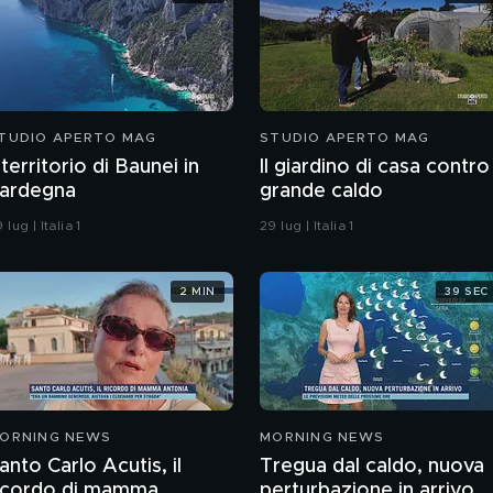
TUDIO APERTO MAG
STUDIO APERTO MAG
l territorio di Baunei in
Il giardino di casa contro 
ardegna
grande caldo
 lug | Italia 1
29 lug | Italia 1
2 MIN
39 SEC
ORNING NEWS
MORNING NEWS
anto Carlo Acutis, il
Tregua dal caldo, nuova
icordo di mamma
perturbazione in arrivo