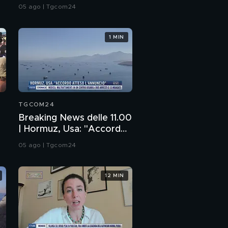
esplosivo vicino aereo
05 ago | Tgcom24
ucraino
1 MIN
TGCOM24
Breaking News delle 11.00
| Hormuz, Usa: "Accordo
atteso l'annuncio"
05 ago | Tgcom24
12 MIN