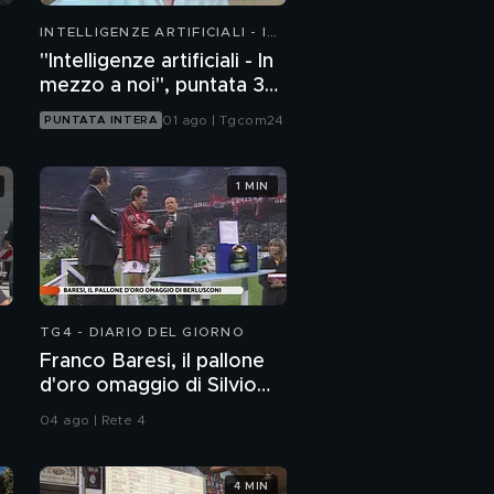
INTELLIGENZE ARTIFICIALI - IN
MEZZO A NOI
"Intelligenze artificiali - In
mezzo a noi", puntata 36:
chatbot emotivi e minori
01 ago | Tgcom24
PUNTATA INTERA
1 MIN
TG4 - DIARIO DEL GIORNO
Franco Baresi, il pallone
d'oro omaggio di Silvio
Berlusconi
04 ago | Rete 4
4 MIN