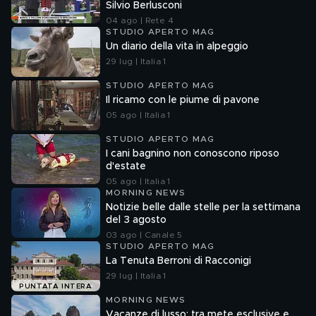
Silvio Berlusconi
04 ago | Rete 4
STUDIO APERTO MAG
Un diario della vita in alpeggio
29 lug | Italia 1
STUDIO APERTO MAG
Il ricamo con le piume di pavone
05 ago | Italia 1
STUDIO APERTO MAG
I cani bagnino non conoscono riposo
d'estate
05 ago | Italia 1
MORNING NEWS
Notizie belle dalle stelle per la settimana
del 3 agosto
03 ago | Canale 5
STUDIO APERTO MAG
La Tenuta Berroni di Racconigi
29 lug | Italia 1
PUNTATA INTERA
MORNING NEWS
Vacanze di lusso: tra mete esclusive e