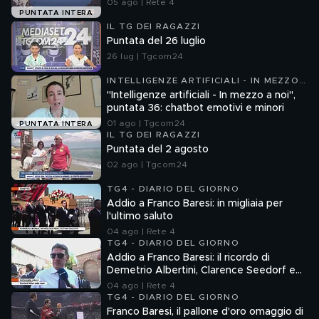
05 ago | Rete 4
PUNTATA INTERA
IL TG DEI RAGAZZI
Puntata del 26 luglio
26 lug | Tgcom24
INTELLIGENZE ARTIFICIALI - IN MEZZO
A NOI
"Intelligenze artificiali - In mezzo a noi",
puntata 36: chatbot emotivi e minori
01 ago | Tgcom24
PUNTATA INTERA
IL TG DEI RAGAZZI
Puntata del 2 agosto
02 ago | Tgcom24
TG4 - DIARIO DEL GIORNO
Addio a Franco Baresi: in migliaia per
l'ultimo saluto
04 ago | Rete 4
TG4 - DIARIO DEL GIORNO
Addio a Franco Baresi: il ricordo di
Demetrio Albertini, Clarence Seedorf e
Giovanni Galli
04 ago | Rete 4
TG4 - DIARIO DEL GIORNO
Franco Baresi, il pallone d'oro omaggio di