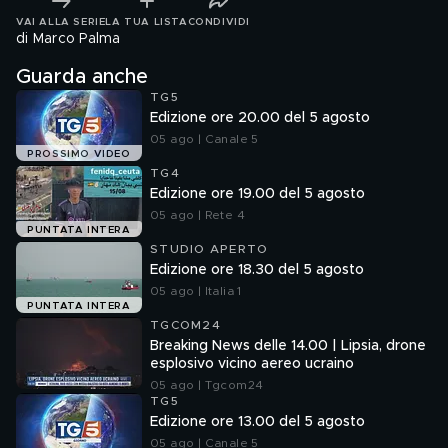
VAI ALLA SERIE
LA TUA LISTA
CONDIVIDI
di Marco Palma
Guarda anche
TG5
Edizione ore 20.00 del 5 agosto
05 ago | Canale 5
PROSSIMO VIDEO
TG4
Edizione ore 19.00 del 5 agosto
05 ago | Rete 4
PUNTATA INTERA
STUDIO APERTO
Edizione ore 18.30 del 5 agosto
05 ago | Italia 1
PUNTATA INTERA
TGCOM24
Breaking News delle 14.00 | Lipsia, drone
esplosivo vicino aereo ucraino
05 ago | Tgcom24
TG5
Edizione ore 13.00 del 5 agosto
05 ago | Canale 5