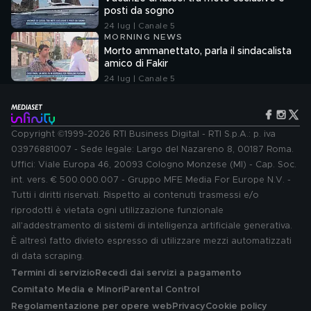
posti da sogno
24 lug | Canale 5
MORNING NEWS
Morto ammanettato, parla il sindacalista
amico di Fakir
24 lug | Canale 5
Copyright ©1999-2026 RTI Business Digital - RTI S.p.A.: p. iva
03976881007 - Sede legale: Largo del Nazareno 8, 00187 Roma.
Uffici: Viale Europa 46, 20093 Cologno Monzese (MI) - Cap. Soc.
int. vers. € 500.000.007 - Gruppo MFE Media For Europe N.V. -
Tutti i diritti riservati. Rispetto ai contenuti trasmessi e/o
riprodotti è vietata ogni utilizzazione funzionale
all'addestramento di sistemi di intelligenza artificiale generativa.
È altresì fatto divieto espresso di utilizzare mezzi automatizzati
di data scraping.
Termini di servizio
Recedi dai servizi a pagamento
Comitato Media e Minori
Parental Control
Regolamentazione per opere web
Privacy
Cookie policy