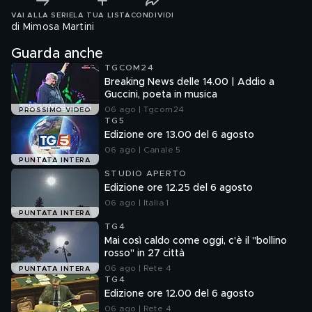
VAI ALLA SERIE
LA TUA LISTA
CONDIVIDI
di Mimosa Martini
Guarda anche
TGCOM24
Breaking News delle 14.00 | Addio a
Guccini, poeta in musica
06 ago | Tgcom24
PROSSIMO VIDEO
TG5
Edizione ore 13.00 del 6 agosto
06 ago | Canale 5
PUNTATA INTERA
STUDIO APERTO
Edizione ore 12.25 del 6 agosto
06 ago | Italia 1
PUNTATA INTERA
TG4
Mai così caldo come oggi, c'è il "bollino
rosso" in 27 città
06 ago | Rete 4
PUNTATA INTERA
TG4
Edizione ore 12.00 del 6 agosto
06 ago | Rete 4