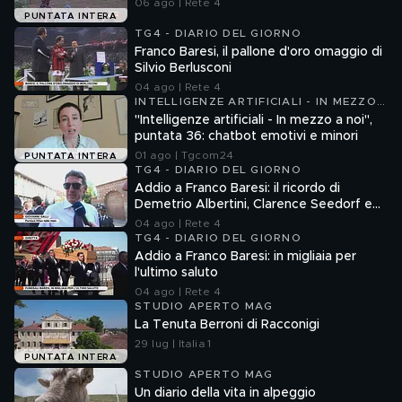
06 ago | Rete 4
PUNTATA INTERA
TG4 - DIARIO DEL GIORNO
Franco Baresi, il pallone d'oro omaggio di
Silvio Berlusconi
04 ago | Rete 4
INTELLIGENZE ARTIFICIALI - IN MEZZO
A NOI
"Intelligenze artificiali - In mezzo a noi",
puntata 36: chatbot emotivi e minori
01 ago | Tgcom24
PUNTATA INTERA
TG4 - DIARIO DEL GIORNO
Addio a Franco Baresi: il ricordo di
Demetrio Albertini, Clarence Seedorf e
Giovanni Galli
04 ago | Rete 4
TG4 - DIARIO DEL GIORNO
Addio a Franco Baresi: in migliaia per
l'ultimo saluto
04 ago | Rete 4
STUDIO APERTO MAG
La Tenuta Berroni di Racconigi
29 lug | Italia 1
PUNTATA INTERA
STUDIO APERTO MAG
Un diario della vita in alpeggio