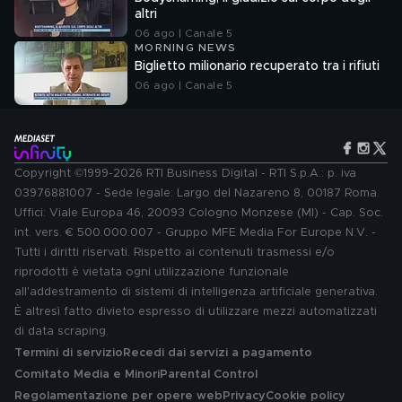
altri
06 ago | Canale 5
MORNING NEWS
Biglietto milionario recuperato tra i rifiuti
06 ago | Canale 5
Copyright ©1999-2026 RTI Business Digital - RTI S.p.A.: p. iva
03976881007 - Sede legale: Largo del Nazareno 8, 00187 Roma.
Uffici: Viale Europa 46, 20093 Cologno Monzese (MI) - Cap. Soc.
int. vers. € 500.000.007 - Gruppo MFE Media For Europe N.V. -
Tutti i diritti riservati. Rispetto ai contenuti trasmessi e/o
riprodotti è vietata ogni utilizzazione funzionale
all'addestramento di sistemi di intelligenza artificiale generativa.
È altresì fatto divieto espresso di utilizzare mezzi automatizzati
di data scraping.
Termini di servizio
Recedi dai servizi a pagamento
Comitato Media e Minori
Parental Control
Regolamentazione per opere web
Privacy
Cookie policy