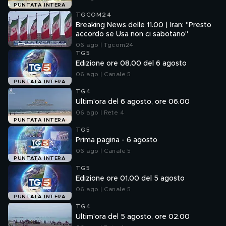
PUNTATA INTERA
TGCOM24
Breaking News delle 11.00 | Iran: "Presto
accordo se Usa non ci sabotano"
06 ago | Tgcom24
TG5
Edizione ore 08.00 del 6 agosto
06 ago | Canale 5
PUNTATA INTERA
TG4
Ultim'ora del 6 agosto, ore 06.00
06 ago | Rete 4
PUNTATA INTERA
TG5
Prima pagina - 6 agosto
06 ago | Canale 5
PUNTATA INTERA
TG5
Edizione ore 01.00 del 5 agosto
06 ago | Canale 5
PUNTATA INTERA
TG4
Ultim'ora del 5 agosto, ore 02.00