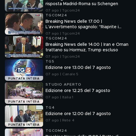
risposta Madrid-Roma su Schengen
07 ago | Tgcom24
TGCOM24
Breaking News delle 17.00 |
L'avvertimento spagnolo: "Riaprite i
confini"
07 ago | Tgcom24
TGCOM24
Breaking News delle 14.00 | Iran e Oman
trattano su Hormuz, Trump escluso
07 ago | Tgcom24
TG5
Edizione ore 13.00 del 7 agosto
07 ago | Canale 5
PUNTATA INTERA
STUDIO APERTO
Edizione ore 12.25 del 7 agosto
07 ago | Italia 1
PUNTATA INTERA
TG4
Edizione ore 12.00 del 7 agosto
07 ago | Rete 4
PUNTATA INTERA
TGCOM24