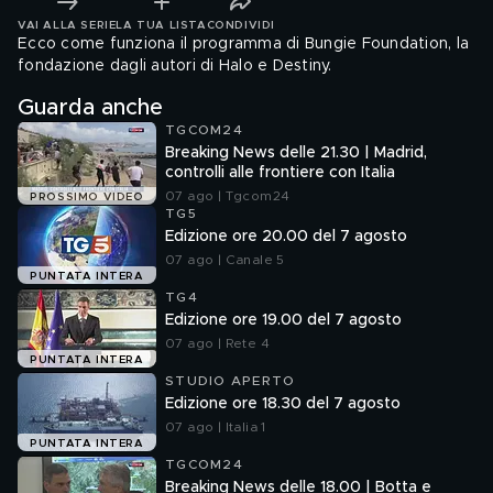
VAI ALLA SERIE
LA TUA LISTA
CONDIVIDI
Ecco come funziona il programma di Bungie Foundation, la
fondazione dagli autori di Halo e Destiny.
Guarda anche
TGCOM24
Breaking News delle 21.30 | Madrid,
controlli alle frontiere con Italia
07 ago | Tgcom24
PROSSIMO VIDEO
TG5
Edizione ore 20.00 del 7 agosto
07 ago | Canale 5
PUNTATA INTERA
TG4
Edizione ore 19.00 del 7 agosto
07 ago | Rete 4
PUNTATA INTERA
STUDIO APERTO
Edizione ore 18.30 del 7 agosto
07 ago | Italia 1
PUNTATA INTERA
TGCOM24
Breaking News delle 18.00 | Botta e