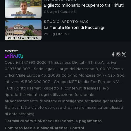
Biglietto milionario recuperato tra i rifiuti
06 ago | Canale 5
STUDIO APERTO MAG
La Tenuta Berroni di Racconigi
29 lug | Italia 1
PUNTATA INTERA
Copyright ©1999-2026 RTI Business Digital - RTI S.p.A.: p. iva
03976881007 - Sede legale: Largo del Nazareno 8, 00187 Roma.
Uffici: Viale Europa 46, 20093 Cologno Monzese (MI) - Cap. Soc.
int. vers. € 500.000.007 - Gruppo MFE Media For Europe N.V. -
Tutti i diritti riservati. Rispetto ai contenuti trasmessi e/o
riprodotti è vietata ogni utilizzazione funzionale
all'addestramento di sistemi di intelligenza artificiale generativa.
È altresì fatto divieto espresso di utilizzare mezzi automatizzati
di data scraping.
Termini di servizio
Recedi dai servizi a pagamento
Comitato Media e Minori
Parental Control