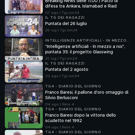
Breaking News delle 11.00 | Patto di
difesa tra Ankara, Islamabad e Riad
07 ago | Tgcom24
IL TG DEI RAGAZZI
Puntata del 26 luglio
26 lug | Tgcom24
INTELLIGENZE ARTIFICIALI - IN MEZZO
A NOI
"Intelligenze artificiali - In mezzo a noi",
puntata 35: il progetto Glasswing
25 lug | Tgcom24
PUNTATA INTERA
IL TG DEI RAGAZZI
Puntata del 2 agosto
02 ago | Tgcom24
TG4 - DIARIO DEL GIORNO
Franco Baresi, il pallone d'oro omaggio di
Silvio Berlusconi
04 ago | Rete 4
TG4 - DIARIO DEL GIORNO
Franco Baresi dopo la vittoria dello
scudetto nel 1992
04 ago | Rete 4
TG4 - DIARIO DEL GIORNO