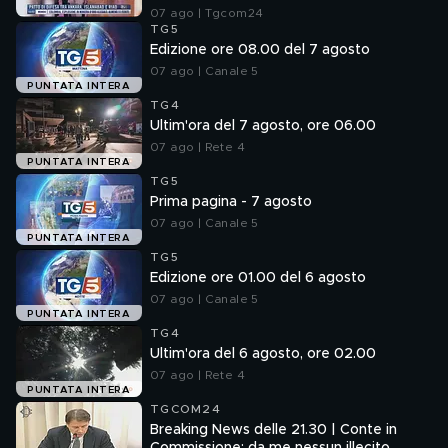
07 ago | Tgcom24
TG5
Edizione ore 08.00 del 7 agosto
07 ago | Canale 5
PUNTATA INTERA
TG4
Ultim'ora del 7 agosto, ore 06.00
07 ago | Rete 4
PUNTATA INTERA
TG5
Prima pagina - 7 agosto
07 ago | Canale 5
PUNTATA INTERA
TG5
Edizione ore 01.00 del 6 agosto
07 ago | Canale 5
PUNTATA INTERA
TG4
Ultim'ora del 6 agosto, ore 02.00
07 ago | Rete 4
PUNTATA INTERA
TGCOM24
Breaking News delle 21.30 | Conte in