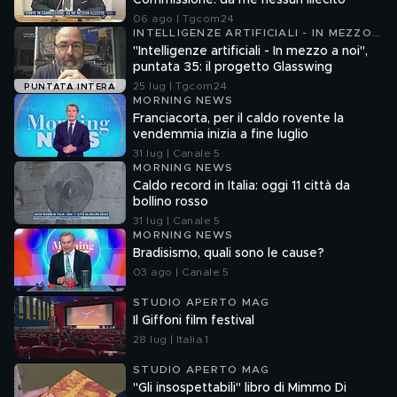
Commissione: da me nessun illecito
06 ago | Tgcom24
INTELLIGENZE ARTIFICIALI - IN MEZZO
A NOI
"Intelligenze artificiali - In mezzo a noi",
puntata 35: il progetto Glasswing
25 lug | Tgcom24
PUNTATA INTERA
MORNING NEWS
Franciacorta, per il caldo rovente la
vendemmia inizia a fine luglio
31 lug | Canale 5
MORNING NEWS
Caldo record in Italia: oggi 11 città da
bollino rosso
31 lug | Canale 5
MORNING NEWS
Bradisismo, quali sono le cause?
03 ago | Canale 5
STUDIO APERTO MAG
Il Giffoni film festival
28 lug | Italia 1
STUDIO APERTO MAG
"Gli insospettabili" libro di Mimmo Di