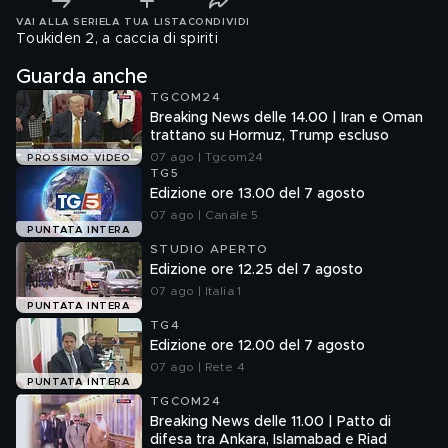
VAI ALLA SERIE
LA TUA LISTA
CONDIVIDI
Toukiden 2, a caccia di spiriti
Guarda anche
TGCOM24
Breaking News delle 14.00 | Iran e Oman
trattano su Hormuz, Trump escluso
07 ago | Tgcom24
PROSSIMO VIDEO
TG5
Edizione ore 13.00 del 7 agosto
07 ago | Canale 5
PUNTATA INTERA
STUDIO APERTO
Edizione ore 12.25 del 7 agosto
07 ago | Italia 1
PUNTATA INTERA
TG4
Edizione ore 12.00 del 7 agosto
07 ago | Rete 4
PUNTATA INTERA
TGCOM24
Breaking News delle 11.00 | Patto di
difesa tra Ankara, Islamabad e Riad