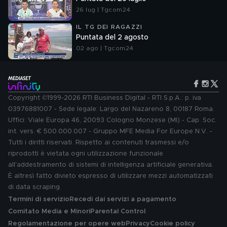
26 lug | Tgcom24
IL TG DEI RAGAZZI
Puntata del 2 agosto
02 ago | Tgcom24
Copyright ©1999-2026 RTI Business Digital - RTI S.p.A.: p. iva
03976881007 - Sede legale: Largo del Nazareno 8, 00187 Roma.
Uffici: Viale Europa 46, 20093 Cologno Monzese (MI) - Cap. Soc.
int. vers. € 500.000.007 - Gruppo MFE Media For Europe N.V. -
Tutti i diritti riservati. Rispetto ai contenuti trasmessi e/o
riprodotti è vietata ogni utilizzazione funzionale
all'addestramento di sistemi di intelligenza artificiale generativa.
È altresì fatto divieto espresso di utilizzare mezzi automatizzati
di data scraping.
Termini di servizio
Recedi dai servizi a pagamento
Comitato Media e Minori
Parental Control
Regolamentazione per opere web
Privacy
Cookie policy