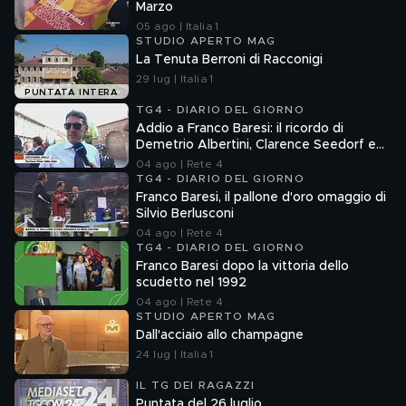
Marzo
05 ago | Italia 1
STUDIO APERTO MAG
La Tenuta Berroni di Racconigi
29 lug | Italia 1
PUNTATA INTERA
TG4 - DIARIO DEL GIORNO
Addio a Franco Baresi: il ricordo di
Demetrio Albertini, Clarence Seedorf e
Giovanni Galli
04 ago | Rete 4
TG4 - DIARIO DEL GIORNO
Franco Baresi, il pallone d'oro omaggio di
Silvio Berlusconi
04 ago | Rete 4
TG4 - DIARIO DEL GIORNO
Franco Baresi dopo la vittoria dello
scudetto nel 1992
04 ago | Rete 4
STUDIO APERTO MAG
Dall'acciaio allo champagne
24 lug | Italia 1
IL TG DEI RAGAZZI
Puntata del 26 luglio