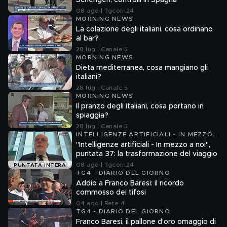
Schengen, controlli in Spagna
08 ago | Tgcom24
MORNING NEWS
La colazione degli italiani, cosa ordinano
al bar?
28 lug | Canale 5
MORNING NEWS
Dieta mediterranea, cosa mangiano gli
italiani?
28 lug | Canale 5
MORNING NEWS
Il pranzo degli italiani, cosa portano in
spiaggia?
28 lug | Canale 5
INTELLIGENZE ARTIFICIALI - IN MEZZO
A NOI
"Intelligenze artificiali - In mezzo a noi",
puntata 37: la trasformazione del viaggio
08 ago | Tgcom24
PUNTATA INTERA
TG4 - DIARIO DEL GIORNO
Addio a Franco Baresi: il ricordo
commosso dei tifosi
04 ago | Rete 4
TG4 - DIARIO DEL GIORNO
Franco Baresi, il pallone d'oro omaggio di