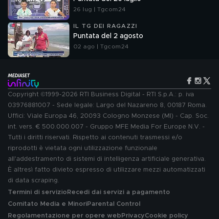
26 lug | Tgcom24
IL TG DEI RAGAZZI
Puntata del 2 agosto
02 ago | Tgcom24
Copyright ©1999-2026 RTI Business Digital - RTI S.p.A.: p. iva
03976881007 - Sede legale: Largo del Nazareno 8, 00187 Roma.
Uffici: Viale Europa 46, 20093 Cologno Monzese (MI) - Cap. Soc.
int. vers. € 500.000.007 - Gruppo MFE Media For Europe N.V. -
Tutti i diritti riservati. Rispetto ai contenuti trasmessi e/o
riprodotti è vietata ogni utilizzazione funzionale
all'addestramento di sistemi di intelligenza artificiale generativa.
È altresì fatto divieto espresso di utilizzare mezzi automatizzati
di data scraping.
Termini di servizio
Recedi dai servizi a pagamento
Comitato Media e Minori
Parental Control
Regolamentazione per opere web
Privacy
Cookie policy