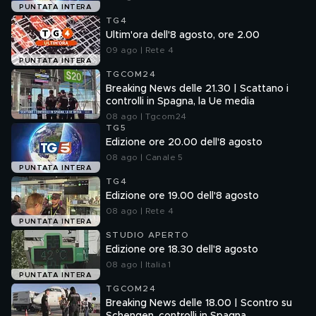
PUNTATA INTERA
TG4
Ultim'ora dell'8 agosto, ore 2.00
09 ago | Rete 4
PUNTATA INTERA
TGCOM24
Breaking News delle 21.30 | Scattano i
controlli in Spagna, la Ue media
08 ago | Tgcom24
TG5
Edizione ore 20.00 dell'8 agosto
08 ago | Canale 5
PUNTATA INTERA
TG4
Edizione ore 19.00 dell'8 agosto
08 ago | Rete 4
PUNTATA INTERA
STUDIO APERTO
Edizione ore 18.30 dell'8 agosto
08 ago | Italia 1
PUNTATA INTERA
TGCOM24
Breaking News delle 18.00 | Scontro su