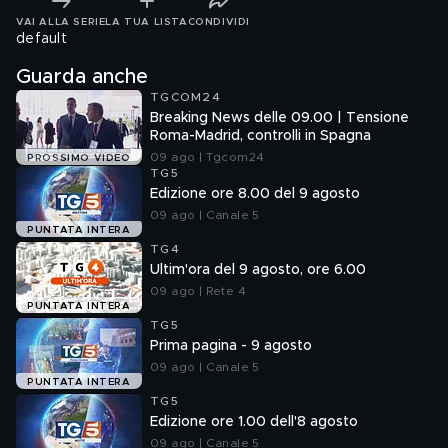
VAI ALLA SERIE
LA TUA LISTA
CONDIVIDI
default
Guarda anche
TGCOM24
Breaking News delle 09.00 | Tensione
Roma-Madrid, controlli in Spagna
09 ago | Tgcom24
PROSSIMO VIDEO
TG5
Edizione ore 8.00 del 9 agosto
09 ago | Canale 5
PUNTATA INTERA
TG4
Ultim'ora del 9 agosto, ore 6.00
09 ago | Rete 4
PUNTATA INTERA
TG5
Prima pagina - 9 agosto
09 ago | Canale 5
PUNTATA INTERA
TG5
Edizione ore 1.00 dell'8 agosto
09 ago | Canale 5