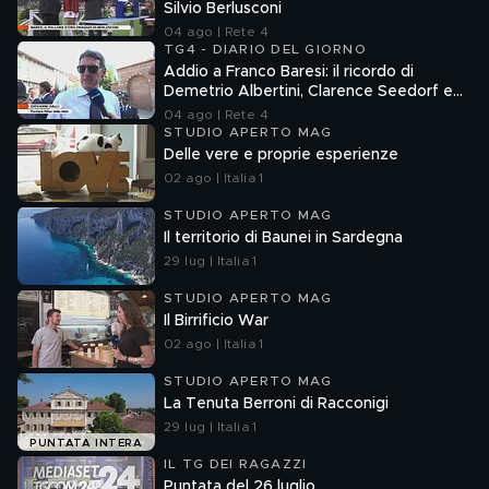
Silvio Berlusconi
04 ago | Rete 4
TG4 - DIARIO DEL GIORNO
Addio a Franco Baresi: il ricordo di
Demetrio Albertini, Clarence Seedorf e
Giovanni Galli
04 ago | Rete 4
STUDIO APERTO MAG
Delle vere e proprie esperienze
02 ago | Italia 1
STUDIO APERTO MAG
Il territorio di Baunei in Sardegna
29 lug | Italia 1
STUDIO APERTO MAG
Il Birrificio War
02 ago | Italia 1
STUDIO APERTO MAG
La Tenuta Berroni di Racconigi
29 lug | Italia 1
PUNTATA INTERA
IL TG DEI RAGAZZI
Puntata del 26 luglio