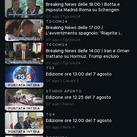
Breaking News delle 18.00 | Botta e
risposta Madrid-Roma su Schengen
07 ago | Tgcom24
TGCOM24
Breaking News delle 17.00 |
L'avvertimento spagnolo: "Riaprite i
confini"
07 ago | Tgcom24
TGCOM24
Breaking News delle 14.00 | Iran e Oman
trattano su Hormuz, Trump escluso
07 ago | Tgcom24
TG5
Edizione ore 13.00 del 7 agosto
07 ago | Canale 5
PUNTATA INTERA
STUDIO APERTO
Edizione ore 12.25 del 7 agosto
07 ago | Italia 1
PUNTATA INTERA
TG4
Edizione ore 12.00 del 7 agosto
07 ago | Rete 4
PUNTATA INTERA