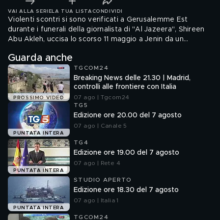
VAI ALLA SERIE
LA TUA LISTA
CONDIVIDI
Violenti scontri si sono verificati a Gerusalemme Est
durante i funerali della giornalista di "Al Jazeera", Shireen
Abu Akleh, uccisa lo scorso 11 maggio a Jenin da un
proiettile al collo, mentre documentava un'operazione
Guarda anche
delle Forze di difesa israeliane (Idf). Le violenze sono
TGCOM24
avvenute mentre la salma veniva trasferita accompagnata
Breaking News delle 21.30 | Madrid,
da un lungo corteo dal Saint Louis French Hospital nel
controlli alle frontiere con Italia
quartiere di Sheikh Jarrah.
07 ago | Tgcom24
PROSSIMO VIDEO
TG5
Edizione ore 20.00 del 7 agosto
07 ago | Canale 5
PUNTATA INTERA
TG4
Edizione ore 19.00 del 7 agosto
07 ago | Rete 4
PUNTATA INTERA
STUDIO APERTO
Edizione ore 18.30 del 7 agosto
07 ago | Italia 1
PUNTATA INTERA
TGCOM24