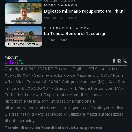
03 ago | Canale 5
MORNING NEWS
Biglietto milionario recuperato tra i rifiuti
06 ago | Canale 5
STUDIO APERTO MAG
La Tenuta Berroni di Racconigi
29 lug | Italia 1
PUNTATA INTERA
Copyright ©1999-2026 RTI Business Digital - RTI S.p.A.: p. iva
03976881007 - Sede legale: Largo del Nazareno 8, 00187 Roma.
Uffici: Viale Europa 46, 20093 Cologno Monzese (MI) - Cap. Soc.
int. vers. € 500.000.007 - Gruppo MFE Media For Europe N.V. -
Tutti i diritti riservati. Rispetto ai contenuti trasmessi e/o
riprodotti è vietata ogni utilizzazione funzionale
all'addestramento di sistemi di intelligenza artificiale generativa.
È altresì fatto divieto espresso di utilizzare mezzi automatizzati
di data scraping.
Termini di servizio
Recedi dai servizi a pagamento