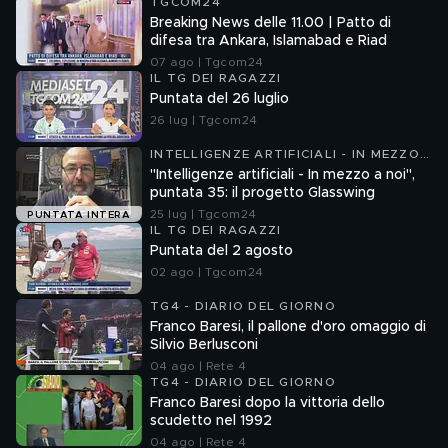
TGCOM24
Breaking News delle 11.00 | Patto di
difesa tra Ankara, Islamabad e Riad
07 ago | Tgcom24
IL TG DEI RAGAZZI
Puntata del 26 luglio
26 lug | Tgcom24
INTELLIGENZE ARTIFICIALI - IN MEZZO
A NOI
"Intelligenze artificiali - In mezzo a noi",
puntata 35: il progetto Glasswing
25 lug | Tgcom24
PUNTATA INTERA
IL TG DEI RAGAZZI
Puntata del 2 agosto
02 ago | Tgcom24
TG4 - DIARIO DEL GIORNO
Franco Baresi, il pallone d'oro omaggio di
Silvio Berlusconi
04 ago | Rete 4
TG4 - DIARIO DEL GIORNO
Franco Baresi dopo la vittoria dello
scudetto nel 1992
04 ago | Rete 4