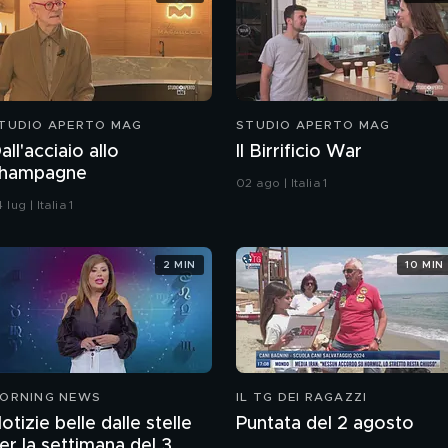
TUDIO APERTO MAG
STUDIO APERTO MAG
all'acciaio allo
Il Birrificio War
hampagne
02 ago | Italia 1
 lug | Italia 1
2 MIN
10 MIN
ORNING NEWS
IL TG DEI RAGAZZI
otizie belle dalle stelle
Puntata del 2 agosto
er la settimana del 3