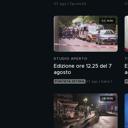
Madrid-Roma su
s
07 ago | Tgcom24
0
Schengen
c
30 MIN
STUDIO APERTO
T
Edizione ore 12.25 del 7
E
agosto
a
07 ago | Italia 1
PUNTATA INTERA
P
19 MIN