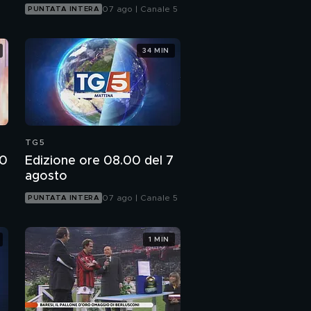
07 ago | Canale 5
PUNTATA INTERA
34 MIN
TG5
00
Edizione ore 08.00 del 7
agosto
d
07 ago | Canale 5
PUNTATA INTERA
1 MIN