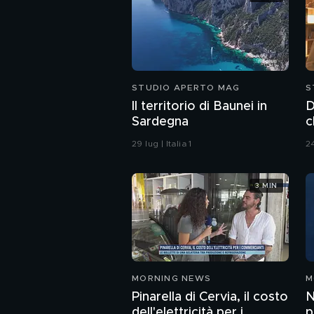
STUDIO APERTO MAG
S
Il territorio di Baunei in
D
Sardegna
c
29 lug | Italia 1
24
3 MIN
MORNING NEWS
M
Pinarella di Cervia, il costo
N
dell'elettricità per i
p