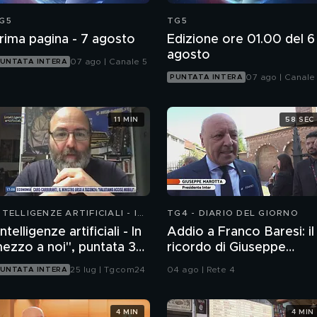
G5
TG5
rima pagina - 7 agosto
Edizione ore 01.00 del 6
agosto
07 ago | Canale 5
UNTATA INTERA
07 ago | Canale
PUNTATA INTERA
11 MIN
58 SEC
NTELLIGENZE ARTIFICIALI - IN
TG4 - DIARIO DEL GIORNO
EZZO A NOI
Intelligenze artificiali - In
Addio a Franco Baresi: il
ezzo a noi", puntata 35:
ricordo di Giuseppe
l progetto Glasswing
Marotta, Presidente
25 lug | Tgcom24
04 ago | Rete 4
UNTATA INTERA
dell'Inter
4 MIN
4 MIN