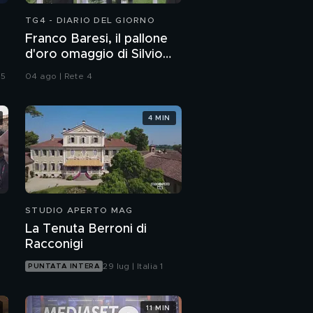
TG4 - DIARIO DEL GIORNO
Franco Baresi, il pallone
d'oro omaggio di Silvio
Berlusconi
 5
04 ago | Rete 4
4 MIN
STUDIO APERTO MAG
La Tenuta Berroni di
Racconigi
29 lug | Italia 1
PUNTATA INTERA
11 MIN