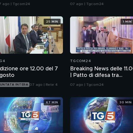
pagnolo: "Riaprite i
trattano su Hormuz,
7 ago | Tgcom24
07 ago | Tgcom24
onfini"
Trump escluso
25 MIN
1 MIN
G4
TGCOM24
dizione ore 12.00 del 7
Breaking News delle 11.
gosto
| Patto di difesa tra
Ankara, Islamabad e Ria
07 ago | Rete 4
07 ago | Tgcom24
UNTATA INTERA
67 MIN
30 MIN