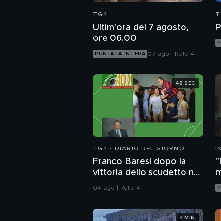
TG4
T
Ultim'ora del 7 agosto,
P
ore 06.00
P
07 ago | Rete 4
PUNTATA INTERA
48 SEC
TG4 - DIARIO DEL GIORNO
I
M
Franco Baresi dopo la
"
vittoria dello scudetto nel
m
1992
i
04 ago | Rete 4
P
4 MIN