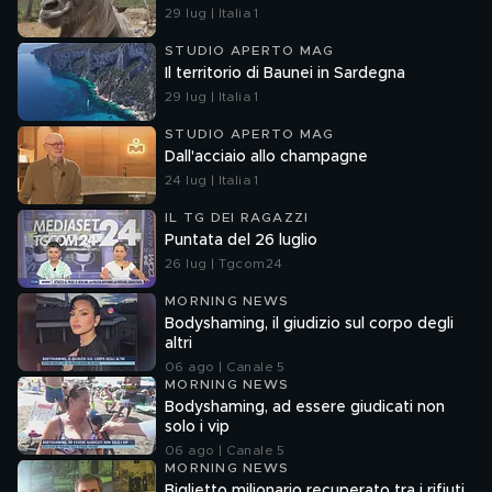
29 lug | Italia 1
STUDIO APERTO MAG
Il territorio di Baunei in Sardegna
29 lug | Italia 1
STUDIO APERTO MAG
Dall'acciaio allo champagne
24 lug | Italia 1
IL TG DEI RAGAZZI
Puntata del 26 luglio
26 lug | Tgcom24
MORNING NEWS
Bodyshaming, il giudizio sul corpo degli
altri
06 ago | Canale 5
MORNING NEWS
Bodyshaming, ad essere giudicati non
solo i vip
06 ago | Canale 5
MORNING NEWS
Biglietto milionario recuperato tra i rifiuti