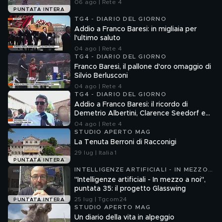
06 ago | Rete 4
PUNTATA INTERA
TG4 - DIARIO DEL GIORNO
Addio a Franco Baresi: in migliaia per
l'ultimo saluto
04 ago | Rete 4
TG4 - DIARIO DEL GIORNO
Franco Baresi, il pallone d'oro omaggio di
Silvio Berlusconi
04 ago | Rete 4
TG4 - DIARIO DEL GIORNO
Addio a Franco Baresi: il ricordo di
Demetrio Albertini, Clarence Seedorf e
Giovanni Galli
04 ago | Rete 4
STUDIO APERTO MAG
La Tenuta Berroni di Racconigi
29 lug | Italia 1
PUNTATA INTERA
INTELLIGENZE ARTIFICIALI - IN MEZZO
A NOI
"Intelligenze artificiali - In mezzo a noi",
puntata 35: il progetto Glasswing
25 lug | Tgcom24
PUNTATA INTERA
STUDIO APERTO MAG
Un diario della vita in alpeggio