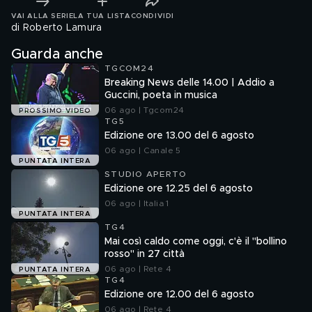
VAI ALLA SERIE
LA TUA LISTA
CONDIVIDI
di Roberto Lamura
Guarda anche
TGCOM24
Breaking News delle 14.00 | Addio a
Guccini, poeta in musica
06 ago | Tgcom24
PROSSIMO VIDEO
TG5
Edizione ore 13.00 del 6 agosto
06 ago | Canale 5
PUNTATA INTERA
STUDIO APERTO
Edizione ore 12.25 del 6 agosto
06 ago | Italia 1
PUNTATA INTERA
TG4
Mai così caldo come oggi, c'è il "bollino
rosso" in 27 città
06 ago | Rete 4
PUNTATA INTERA
TG4
Edizione ore 12.00 del 6 agosto
06 ago | Rete 4