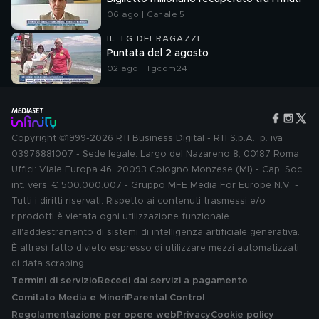
06 ago | Canale 5
IL TG DEI RAGAZZI
Puntata del 2 agosto
02 ago | Tgcom24
Copyright ©1999-2026 RTI Business Digital - RTI S.p.A.: p. iva
03976881007 - Sede legale: Largo del Nazareno 8, 00187 Roma.
Uffici: Viale Europa 46, 20093 Cologno Monzese (MI) - Cap. Soc.
int. vers. € 500.000.007 - Gruppo MFE Media For Europe N.V. -
Tutti i diritti riservati. Rispetto ai contenuti trasmessi e/o
riprodotti è vietata ogni utilizzazione funzionale
all'addestramento di sistemi di intelligenza artificiale generativa.
È altresì fatto divieto espresso di utilizzare mezzi automatizzati
di data scraping.
Termini di servizio
Recedi dai servizi a pagamento
Comitato Media e Minori
Parental Control
Regolamentazione per opere web
Privacy
Cookie policy