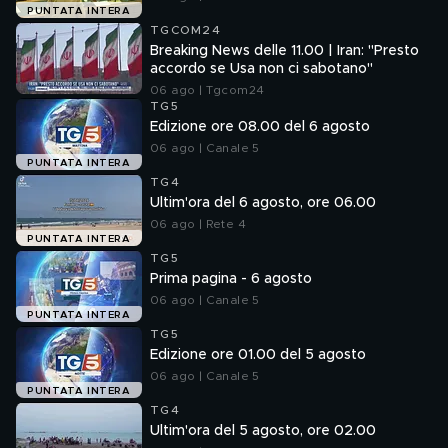
PUNTATA INTERA
TGCOM24
Breaking News delle 11.00 | Iran: "Presto
accordo se Usa non ci sabotano"
06 ago | Tgcom24
TG5
Edizione ore 08.00 del 6 agosto
06 ago | Canale 5
PUNTATA INTERA
TG4
Ultim'ora del 6 agosto, ore 06.00
06 ago | Rete 4
PUNTATA INTERA
TG5
Prima pagina - 6 agosto
06 ago | Canale 5
PUNTATA INTERA
TG5
Edizione ore 01.00 del 5 agosto
06 ago | Canale 5
PUNTATA INTERA
TG4
Ultim'ora del 5 agosto, ore 02.00